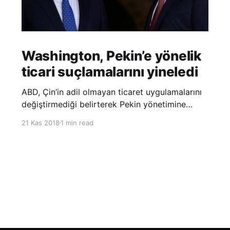
Washington, Pekin’e yönelik
ticari suçlamalarını yineledi
ABD, Çin’in adil olmayan ticaret uygulamalarını
değiştirmediği belirterek Pekin yönetimine
yönelik suçlamalarını yineledi. ABD Ticaret
21 Kas 2018
1 min read
Temsilciliği’nin Çin’in fikri mülkiyet ve teknoloji
transfer politikalarına dair hazırladığı ‘Section
301’ adlı soruşturma raporunun güncellenmiş
halinde