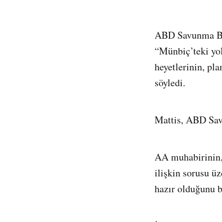
ABD Savunma Bak
“Münbiç’teki yol
heyetlerinin, pl
söyledi.
Mattis, ABD Savu
AA muhabirinin,
ilişkin sorusu ü
hazır olduğunu be