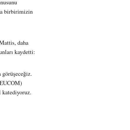
konusunu
a birbirimizin
 Mattis, daha
unları kaydetti:
 görüşeceğiz.
a (EUCOM)
l katediyoruz.