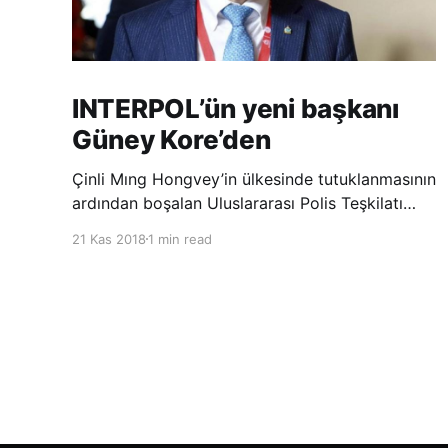
INTERPOL’ün yeni başkanı
Güney Kore’den
Çinli Mıng Hongvey’in ülkesinde tutuklanmasının
ardından boşalan Uluslararası Polis Teşkilatı
(INTERPOL) Başkanlığına Güney Koreli Kim
21 Kas 2018
1 min read
Jong Yang seçildi. INTERPOL Genel Kurulu’nun
Dubai’deki toplantısında yapılan seçimde,
oyların 3’te 2’sini kazanan Kim, teşkilatın yeni