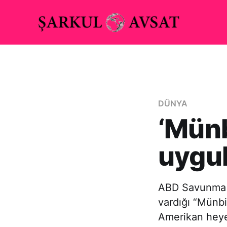
DÜNYA
‘Münb
uygul
ABD Savunma B
vardığı “Münbi
Amerikan heyet