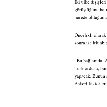
İki ülke dışişle
görüştüğünü hatı
nerede olduğunu 
Öncelikli olarak 
sonra ise Münbiç’
“Bu bağlamda, A
Türk ordusu, bu
yapacak. Bunun n
Askeri faktörle