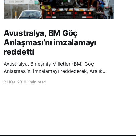
Avustralya, BM Göç
Anlaşması’nı imzalamayı
reddetti
Avustralya, Birleşmiş Milletler (BM) Göç
Anlaşması’nı imzalamayı reddederek, Aralık
ayında Fas’ta düzenlenecek olan uluslararası
21 Kas 2018
1 min read
konferansta BM üyesi ülkeler tarafından
imzalanması beklenen Küresel Göç
Sözleşmesi’ne katılmayacağını açıklayan
ülkelerin yer aldığı uzun listeye dahil oldu.