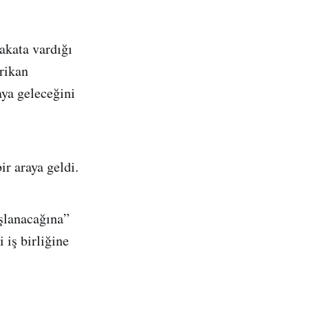
kata vardığı
rikan
aya geleceğini
r araya geldi.
şlanacağına”
iş birliğine