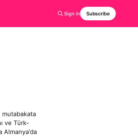
Sign in
Subscribe
e mutabakata
nı ve Türk-
ta Almanya’da