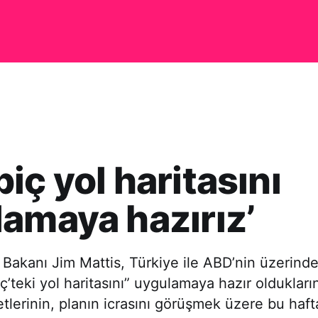
iç yol haritasını
amaya hazırız’
akanı Jim Mattis, Türkiye ile ABD’nin üzerind
ç’teki yol haritasını” uygulamaya hazır oldukları
lerinin, planın icrasını görüşmek üzere bu haf