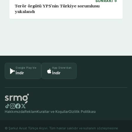
SONRAKI →
Terör örgütü YPS’nin Türkiye sorumlusu
yakalandı
Google Play'de
App Store'dan
İndir
İndir
Hakkımızda
Reklam
Kurallar ve Koşullar
Gizlilik Politikası
© Şarkul Avsat Türkçe Arşivi. Tüm haklar saklıdır ve kullanım sözleşmesine