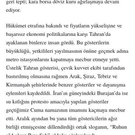
geri tepti; kara borsa döviz kuru ağırlaşmaya devam
ediyor.
Hükümet etrafına bakındı ve fiyatların yükselişine ve
başarısız ekonomi politikalarına karşı Tahran’da
ayaklanan binlerce insan gördü. Bu gösterilerin
büyüklüğü, yetkilileri yayılmasının önüne geçmek adına
metro istasyonlarını kapatmaya mecbur etmeye yetti.
Üstelik Tahran gösterisi, çevik kuvvet ekibi tarafından
bastırılmış olmasına rağmen Arak, Şiraz, Tebriz ve
Kirmanşah şehirlerinde benzer gösteriler ve dayanışma
eylemleri kaydedildi. İran’ın güneyindeki Burajan’da ise
su kıtlığını protesto amacıyla yapılan gösteriler
geçtiğimiz Cuma namazının imamını kaçmaya mecbur
etti. Aralık ayından bu yana tüm göstericilerin ağız
birliği etmişçesine dillendirdiği ortak sloganın, “Ruhun
şâd olsun Rıza Şah” olduğu gözlemlendi.