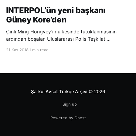
INTERPOL’ün yeni başkanı
Güney Kore’den
Çinli Mıng Hongvey’in ülkesinde tutuklanmasının
ardından boşalan Uluslararası Polis Teşkilatı
(INTERPOL) Başkanlığına Güney Koreli Kim Jong Yang
21 Kas 2018
1 min read
seçildi. INTERPOL Genel Kurulu’nun Dubai’deki
toplantısında yapılan seçimde, oyların 3’te 2’sini
kazanan Kim, teşkilatın yeni
Şarkul Avsat Türkçe Arşivi
© 2026
Sign up
Powered by Ghost