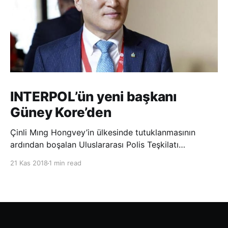
INTERPOL’ün yeni başkanı
Güney Kore’den
Çinli Mıng Hongvey’in ülkesinde tutuklanmasının
ardından boşalan Uluslararası Polis Teşkilatı
(INTERPOL) Başkanlığına Güney Koreli Kim Jong Yang
21 Kas 2018
1 min read
seçildi. INTERPOL Genel Kurulu’nun Dubai’deki
toplantısında yapılan seçimde, oyların 3’te 2’sini
kazanan Kim, teşkilatın yeni