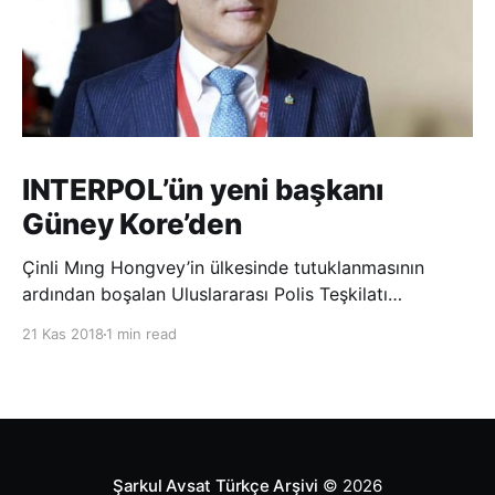
INTERPOL’ün yeni başkanı
Güney Kore’den
Çinli Mıng Hongvey’in ülkesinde tutuklanmasının
ardından boşalan Uluslararası Polis Teşkilatı
(INTERPOL) Başkanlığına Güney Koreli Kim Jong Yang
21 Kas 2018
1 min read
seçildi. INTERPOL Genel Kurulu’nun Dubai’deki
toplantısında yapılan seçimde, oyların 3’te 2’sini
kazanan Kim, teşkilatın yeni
Şarkul Avsat Türkçe Arşivi
© 2026