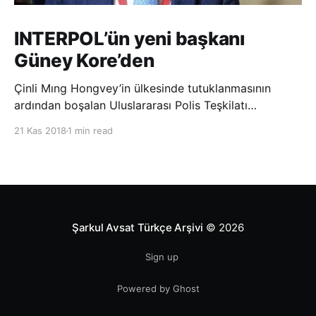
INTERPOL’ün yeni başkanı
Güney Kore’den
Çinli Mıng Hongvey’in ülkesinde tutuklanmasının
ardından boşalan Uluslararası Polis Teşkilatı
(INTERPOL) Başkanlığına Güney Koreli Kim Jong Yang
21 Kas 2018
1 min read
seçildi. INTERPOL Genel Kurulu’nun Dubai’deki
toplantısında yapılan seçimde, oyların 3’te 2’sini
kazanan Kim, teşkilatın yeni
Şarkul Avsat Türkçe Arşivi
© 2026
Sign up
Powered by Ghost