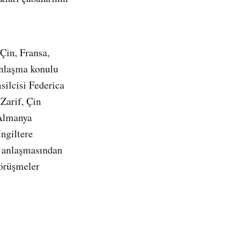
 Çin, Fransa,
anlaşma konulu
silcisi Federica
Zarif, Çin
 Almanya
ngiltere
r anlaşmasından
görüşmeler