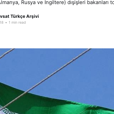
lmanya, Rusya ve İngiltere) dışişleri bakanları t
vsat Türkçe Arşivi
18
•
1 min read