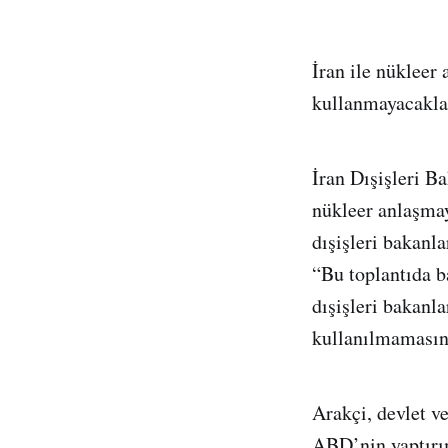
İran ile nükleer 
kullanmayacakları
İran Dışişleri 
nükleer anlaşmay
dışişleri bakanl
“Bu toplantıda b
dışişleri bakanla
kullanılmamasını
Arakçi, devlet ve
ABD’nin yaptırım