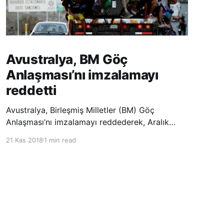
Avustralya, BM Göç
Anlaşması’nı imzalamayı
reddetti
Avustralya, Birleşmiş Milletler (BM) Göç
Anlaşması’nı imzalamayı reddederek, Aralık
ayında Fas’ta düzenlenecek olan uluslararası
21 Kas 2018
1 min read
konferansta BM üyesi ülkeler tarafından
imzalanması beklenen Küresel Göç
Sözleşmesi’ne katılmayacağını açıklayan
ülkelerin yer aldığı uzun listeye dahil oldu.