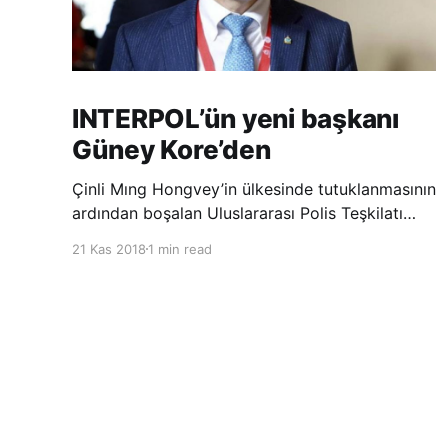
INTERPOL’ün yeni başkanı
Güney Kore’den
Çinli Mıng Hongvey’in ülkesinde tutuklanmasının
ardından boşalan Uluslararası Polis Teşkilatı
(INTERPOL) Başkanlığına Güney Koreli Kim
21 Kas 2018
1 min read
Jong Yang seçildi. INTERPOL Genel Kurulu’nun
Dubai’deki toplantısında yapılan seçimde,
oyların 3’te 2’sini kazanan Kim, teşkilatın yeni