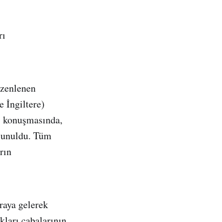
rı
üzenlenen
 İngiltere)
ği konuşmasında,
 sunuldu. Tüm
rın
araya gelerek
kları çabalarının