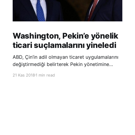
Washington, Pekin’e yönelik
ticari suçlamalarını yineledi
ABD, Çin’in adil olmayan ticaret uygulamalarını
değiştirmediği belirterek Pekin yönetimine
yönelik suçlamalarını yineledi. ABD Ticaret
21 Kas 2018
1 min read
Temsilciliği’nin Çin’in fikri mülkiyet ve teknoloji
transfer politikalarına dair hazırladığı ‘Section
301’ adlı soruşturma raporunun güncellenmiş
halinde