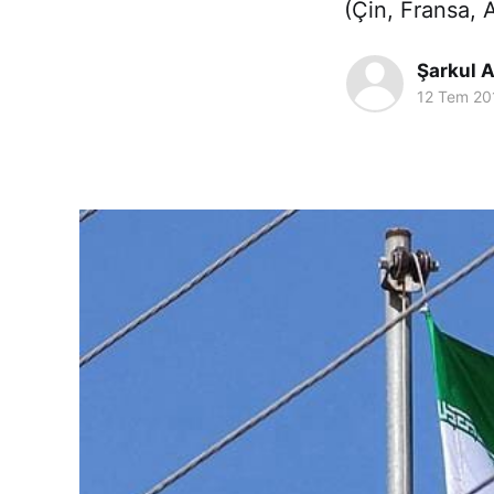
(Çin, Fransa, A
Şarkul A
12 Tem 20