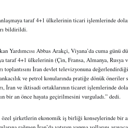
anlaşmaya taraf 4+1 ülkelerinin ticari işlemlerinde dola
 bildirildi.
Bakan Yardımcısı Abbas Arakçi, Viyana’da cuma günü d
a taraf 4+1 ülkelerinin (Çin, Fransa, Almanya, Rusya ve
arı toplantısını İran devlet televizyonuna değerlendirdi
ankacılık ve petrol konularında pratiğe dönük öneriler
rı, İran ve iktisadi ortaklarının ticaret işlemlerinde dola
n bir an önce hayata geçirilmesini vurguladı.” dedi.
 özel şirketlerin ekonomik iş birliği konseylerinde bir 
larına rağmen İran’da yatırım yapma yollarını arayaca