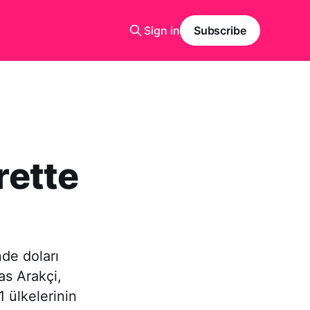
Sign in
Subscribe
rette
nde doları
as Arakçi,
 ülkelerinin