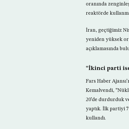
oranında zenginle
reaktörde kullanma
İran, geçtiğimiz N
yeniden yüksek or
açıklamasında bul
“İkinci parti i
Fars Haber Ajansı
Kemalvendi, “Nükl
20’de durdurduk ve
yaptık. İlk partiyi 
kullandı.