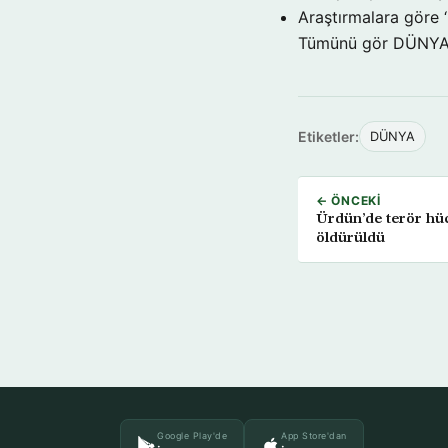
Araştırmalara göre 
Tümünü gör DÜNY
Etiketler:
DÜNYA
← ÖNCEKI
Ürdün’de terör hüc
öldürüldü
Google Play'de
App Store'dan