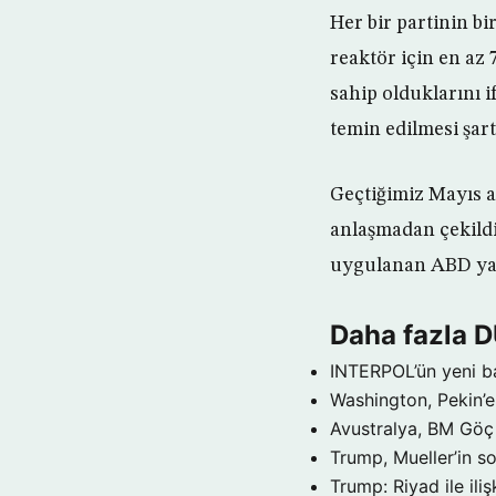
Her bir partinin bi
reaktör için en az
sahip olduklarını 
temin edilmesi şar
Geçtiğimiz Mayıs 
anlaşmadan çekild
uygulanan ABD yapt
Daha fazla 
INTERPOL’ün yeni b
Washington, Pekin’e 
Avustralya, BM Göç 
Trump, Mueller’in so
Trump: Riyad ile il