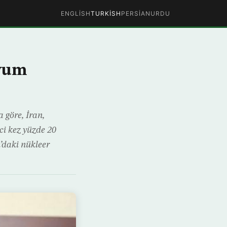
ENGLISH
TURKISH
PERSIAN
URDU
nyum
 göre, İran,
i kez yüzde 20
’daki nükleer