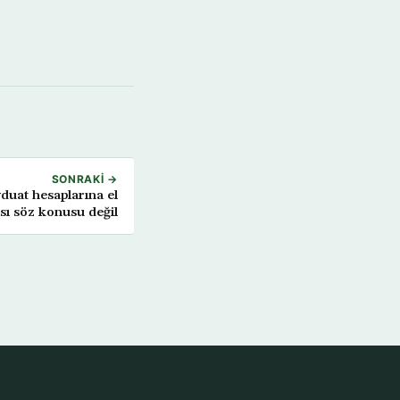
SONRAKI →
uat hesaplarına el
ı söz konusu değil