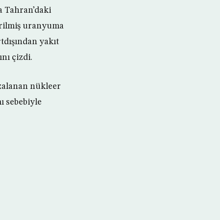
ca Tahran’daki
tirilmiş uranyuma
tdışından yakıt
nı çizdi.
zalanan nükleer
ı sebebiyle