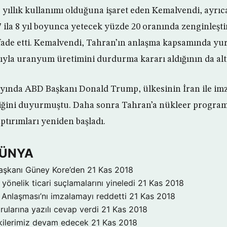
r yıllık kullanımı olduğuna işaret eden Kemalvendi, ayrı
 7 ila 8 yıl boyunca yetecek yüzde 20 oranında zenginleş
ifade etti. Kemalvendi, Tahran’ın anlaşma kapsamında yur
tıyla uranyum üretimini durdurma kararı aldığının da altı
ayında ABD Başkanı Donald Trump, ülkesinin İran ile im
iğini duyurmuştu. Daha sonra Tahran’a nükleer program
ırımları yeniden başladı.
DÜNYA
aşkanı Güney Kore’den
21 Kas 2018
yönelik ticari suçlamalarını yineledi
21 Kas 2018
Anlaşması’nı imzalamayı reddetti
21 Kas 2018
rularına yazılı cevap verdi
21 Kas 2018
işkilerimiz devam edecek
21 Kas 2018