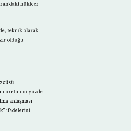
ran’daki nükleer
e, teknik olarak
zır olduğu
özcüsü
um üretimini yüzde
alma anlaşması
k” ifadelerini