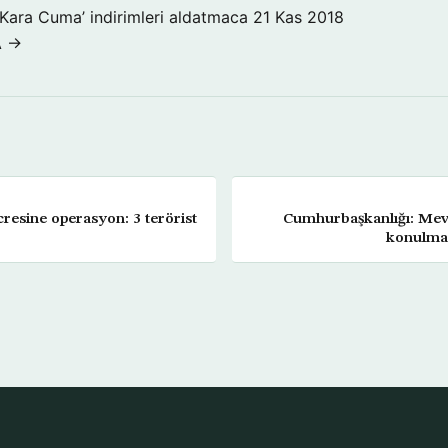
‘Kara Cuma’ indirimleri aldatmaca
21 Kas 2018
A →
resine operasyon: 3 terörist
Cumhurbaşkanlığı: Mevd
konulmas