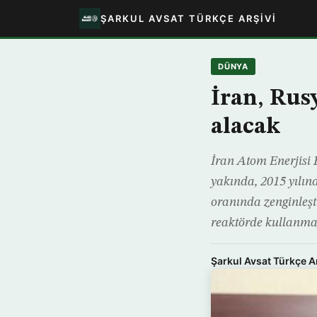
ŞARKUL AVSAT TÜRKÇE ARŞIVI
DÜNYA
İran, Rus
alacak
İran Atom Enerjisi
yakında, 2015 yılı
oranında zenginleş
reaktörde kullanmay
Şarkul Avsat Türkçe A