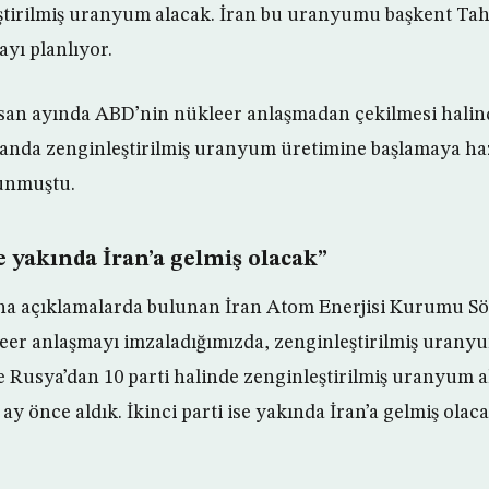
ştirilmiş uranyum alacak. İran bu uranyumu başkent Tah
yı planlıyor.
isan ayında ABD’nin nükleer anlaşmadan çekilmesi halind
anda zenginleştirilmiş uranyum üretimine başlamaya ha
unmuştu.
se yakında İran’a gelmiş olacak”
’na açıklamalarda bulunan İran Atom Enerjisi Kurumu S
eer anlaşmayı imzaladığımızda, zenginleştirilmiş urany
 Rusya’dan 10 parti halinde zenginleştirilmiş uranyum 
7 ay önce aldık. İkinci parti ise yakında İran’a gelmiş olaca