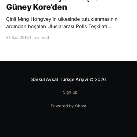
Güney Kore’den
Çinli Mıng Hongvey’in ülkesinde tutuklanmasının
ardından boşalan Uluslararası Polis Teşkilatı
(INTERPOL) Başkanlığına Güney Koreli Kim Jong Yang
21 Kas 2018
1 min read
seçildi. INTERPOL Genel Kurulu’nun Dubai’deki
toplantısında yapılan seçimde, oyların 3’te 2’sini
kazanan Kim, teşkilatın yeni
Şarkul Avsat Türkçe Arşivi
© 2026
Sign up
Powered by Ghost