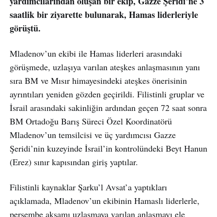
yardımcılarından oluşan bir ekip, Gazze Şeridi’ne 3
saatlik bir ziyarette bulunarak, Hamas liderleriyle
görüştü.
Mladenov’un ekibi ile Hamas liderleri arasındaki
görüşmede, uzlaşıya varılan ateşkes anlaşmasının yanı
sıra BM ve Mısır himayesindeki ateşkes önerisinin
ayrıntıları yeniden gözden geçirildi. Filistinli gruplar ve
İsrail arasındaki sakinliğin ardından geçen 72 saat sonra
BM Ortadoğu Barış Süreci Özel Koordinatörü
Mladenov’un temsilcisi ve üç yardımcısı Gazze
Şeridi’nin kuzeyinde İsrail’in kontrolündeki Beyt Hanun
(Erez) sınır kapısından giriş yaptılar.
Filistinli kaynaklar Şarku’l Avsat’a yaptıkları
açıklamada, Mladenov’un ekibinin Hamaslı liderlerle,
perşembe akşamı uzlaşmaya varılan anlaşmayı ele