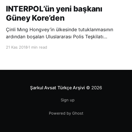
INTERPOL’ün yeni başkanı
Güney Kore’den
Çinli Mıng Hongvey’in ülkesinde tutuklanmasının
ardından boşalan Uluslararası Polis Teşkilatı
(INTERPOL) Başkanlığına Güney Koreli Kim Jong Yang
21 Kas 2018
1 min read
seçildi. INTERPOL Genel Kurulu’nun Dubai’deki
toplantısında yapılan seçimde, oyların 3’te 2’sini
kazanan Kim, teşkilatın yeni
Şarkul Avsat Türkçe Arşivi
© 2026
Sign up
Powered by Ghost