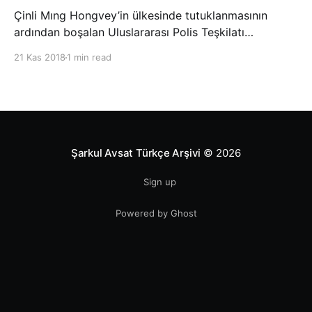
Çinli Mıng Hongvey’in ülkesinde tutuklanmasının
ardından boşalan Uluslararası Polis Teşkilatı
(INTERPOL) Başkanlığına Güney Koreli Kim Jong Yang
21 Kas 2018
1 min read
seçildi. INTERPOL Genel Kurulu’nun Dubai’deki
toplantısında yapılan seçimde, oyların 3’te 2’sini
kazanan Kim, teşkilatın yeni
Şarkul Avsat Türkçe Arşivi
© 2026
Sign up
Powered by Ghost