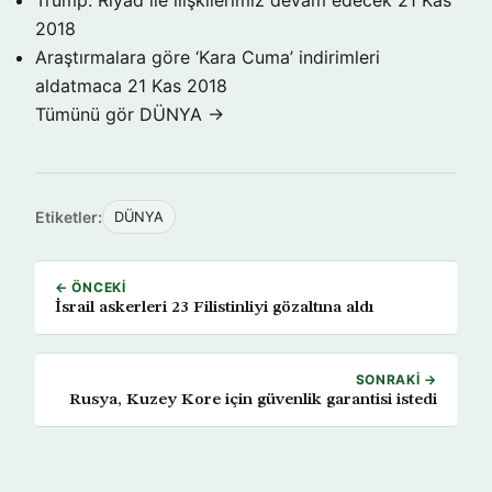
Trump: Riyad ile ilişkilerimiz devam edecek
21 Kas
2018
Araştırmalara göre ‘Kara Cuma’ indirimleri
aldatmaca
21 Kas 2018
Tümünü gör DÜNYA →
Etiketler:
DÜNYA
← ÖNCEKI
İsrail askerleri 23 Filistinliyi gözaltına aldı
SONRAKI →
Rusya, Kuzey Kore için güvenlik garantisi istedi