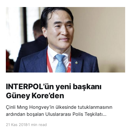
INTERPOL’ün yeni başkanı
Güney Kore’den
Çinli Mıng Hongvey’in ülkesinde tutuklanmasının
ardından boşalan Uluslararası Polis Teşkilatı
(INTERPOL) Başkanlığına Güney Koreli Kim Jong Yang
21 Kas 2018
1 min read
seçildi. INTERPOL Genel Kurulu’nun Dubai’deki