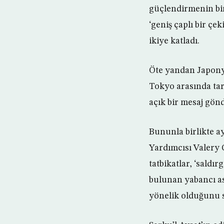
güçlendirmenin bir
‘geniş çaplı bir ç
ikiye katladı.
Öte yandan Japonya
Tokyo arasında tar
açık bir mesaj gönd
Bununla birlikte 
Yardımcısı Valery 
tatbikatlar, ‘saldı
bulunan yabancı as
yönelik olduğunu s