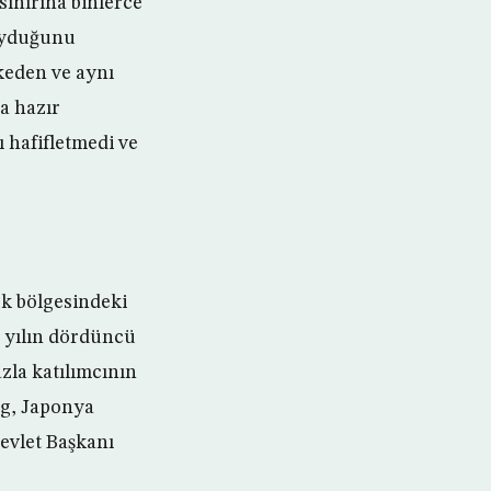
 sınırına binlerce
uyduğunu
lkeden ve aynı
a hazır
ı hafifletmedi ve
ok bölgesindeki
 yılın dördüncü
zla katılımcının
ng, Japonya
evlet Başkanı