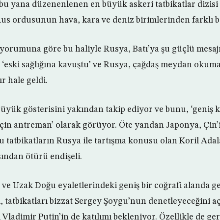
bu yana düzenenlenen en büyük askeri tatbikatlar dizisi 1
Rus ordusunun hava, kara ve deniz birimlerinden farklı bir
n yorumuna göre bu haliyle Rusya, Batı’ya şu güçlü mesajı
, ‘eski sağlığına kavuştu’ ve Rusya, çağdaş meydan okuma
r hale geldi.
yük gösterisini yakından takip ediyor ve bunu, ‘geniş k
çin antreman’ olarak görüyor. Öte yandan Japonya, Çin’i
u tatbikatların Rusya ile tartışma konusu olan Koril Adal
ından ötürü endişeli.
a ve Uzak Doğu eyaletlerindeki geniş bir coğrafi alanda ge
 tatbikatları bizzat Sergey Şoygu’nun denetleyeceğini a
 Vladimir Putin’in de katılımı bekleniyor. Özellikle de ge