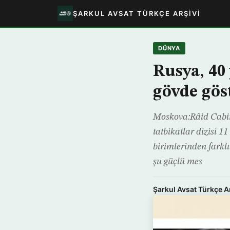
ŞARKUL AVSAT TÜRKÇE ARŞIVI
DÜNYA
Rusya, 40 
gövde göst
Moskova:Râid Cabir
tatbikatlar dizisi 1
birimlerinden farklı
şu güçlü mes
Şarkul Avsat Türkçe A