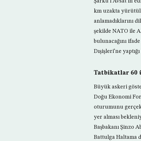
Şarku’l Avsat’ın ed
km uzakta yürütül
anlamadıklarını dil
şekilde NATO ile A
bulunacağını ifade 
Dışişleri’ne yaptığı
Tatbikatlar 60 
Büyük askeri göste
Doğu Ekonomi Forum
oturumunu gerçekle
yer alması bekleni
Başbakanı Şinzo A
Battulga Haltama 