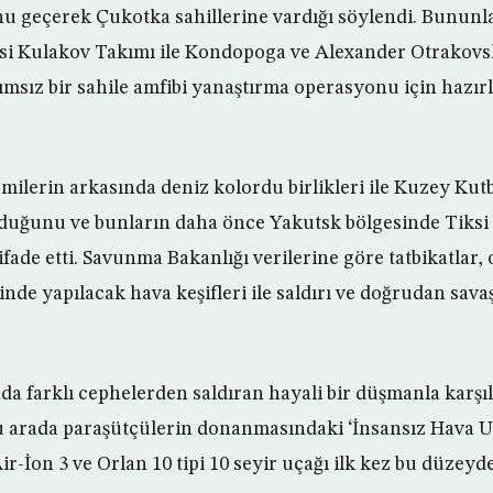
u geçerek Çukotka sahillerine vardığı söylendi. Bununl
isi Kulakov Takımı ile Kondopoga ve Alexander Otrakovsk
msız bir sahile amfibi yanaştırma operasyonu için hazırl
milerin arkasında deniz kolordu birlikleri ile Kuzey Kutb
nduğunu ve bunların daha önce Yakutsk bölgesinde Tiksi
fade etti. Savunma Bakanlığı verilerine göre tatbikatlar
de yapılacak hava keşifleri ile saldırı ve doğrudan savaş
nda farklı cephelerden saldıran hayali bir düşmanla kar
u arada paraşütçülerin donanmasındaki ‘İnsansız Hava U
Air-İon 3 ve Orlan 10 tipi 10 seyir uçağı ilk kez bu düzeyd