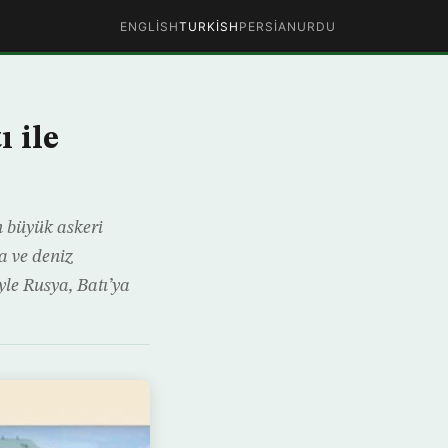
ENGLISH
TURKISH
PERSIAN
URDU
ı ile
 büyük askeri
a ve deniz
iyle Rusya, Batı’ya