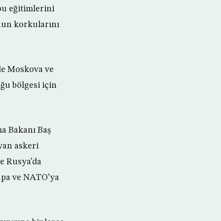
u eğitimlerini
’nun korkularını
ile Moskova ve
u bölgesi için
a Bakanı Baş
yan askeri
ce Rusya’da
rupa ve NATO’ya