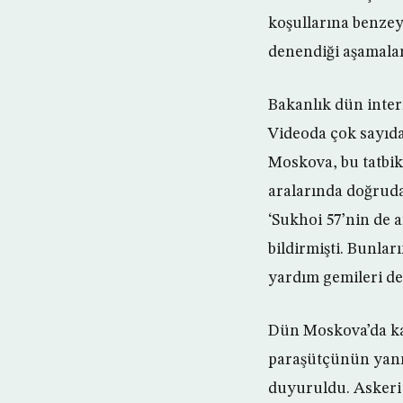
koşullarına benzey
denendiği aşamala
Bakanlık dün intern
Videoda çok sayıda
Moskova, bu tatbika
aralarında doğruda
‘Sukhoi 57’nin de a
bildirmişti. Bunları
yardım gemileri de
Dün Moskova’da kar
paraşütçünün yanı 
duyuruldu. Askeri 