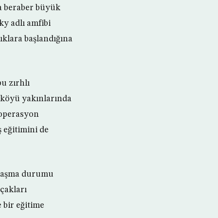
a beraber büyük
y adlı amfibi
ıklara başlandığına
u zırhlı
 köyü yakınlarında
, operasyon
 eğitimini de
şılaşma durumu
çakları
e bir eğitime