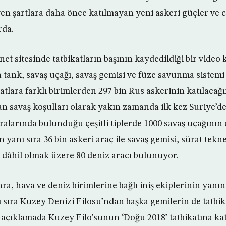
en şartlara daha önce katılmayan yeni askeri güçler ve c
rda.
et sitesinde tatbikatların başının kaydedildiği bir video k
 tank, savaş uçağı, savaş gemisi ve füze savunma sistemi 
tlara farklı birimlerden 297 bin Rus askerinin katılacağı
n savaş koşulları olarak yakın zamanda ilk kez Suriye’d
ralarında bulunduğu çeşitli tiplerde 1000 savaş uçağının 
n yanı sıra 36 bin askeri araç ile savaş gemisi, sürat tekne
 dâhil olmak üzere 80 deniz aracı bulunuyor.
a, hava ve deniz birimlerine bağlı iniş ekiplerinin yanın
sıra Kuzey Denizi Filosu’ndan başka gemilerin de tatbika
açıklamada Kuzey Filo’sunun ‘Doğu 2018’ tatbikatına ka