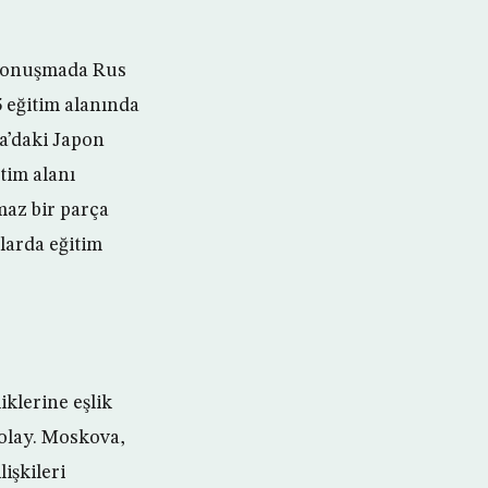
r konuşmada Rus
5 eğitim alanında
a’daki Japon
tim alanı
maz bir parça
larda eğitim
iklerine eşlik
 olay. Moskova,
lişkileri