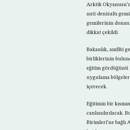
Arktik Okyanusu’n
anti-denizaltı gem
gemilerinin donanı
dikkat çekildi.
Bakanlık, amfibi ge
birliklerinin bulu
eğitim gördüğünü i
uygulama bölgelerin
içerecek.
Eğitimin bir kısmı
canlandırılacak. B
Birimleri’ne bağlı 