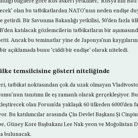
indiği bilgilere göre Rus askeri yetkililer, ‘Rusya’nın Batı
ecek’ olan bu tatbikatlardan NATO’nun neden endişe d
e getirdi. Bir Savunma Bakanlığı yetkilisi, 50’den fazla ü
B’den katılacak gözlemcilerin tatbikatların bir aşamasınd
etti. Ancak bu teminatlar yine de Japonya’nın kaygıların
 bir açıklamada bunu ‘ciddi bir endişe’ olarak niteledi.
ülke temsilcisine gösteri niteliğinde
ri, tatbikat noktasından çok da uzak olmayan Vladivost
u’nun tanıtımı ile eş zamanlı olarak gerçekleşiyor. Bu
ştirecek olan Forum’da yaklaşık 60 ülkeden 6000’den fa
yor. Bu katılımcılar arasında Çin Devlet Başkanı Şi Cinpi
be, Güney Kore Başbakanı Lee Nak-yeon ve Moğolistan D
da bulunacak.