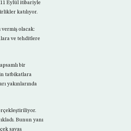
1 Eylül itibariyle
likler katılıyor.
 vermiş olacak:
lara ve tehditlere
apsamlı bir
n tatbikatlara
arı yakınlarında
rçekleştiriliyor.
çıkladı. Bunun yanı
rçek savaş