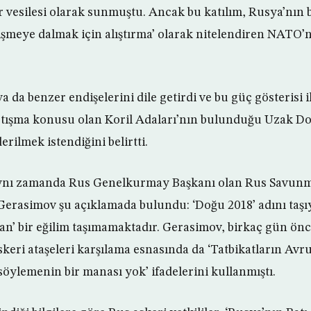
 vesilesi olarak sunmuştu. Ancak bu katılım, Rusya’nın b
ekişmeye dalmak için alıştırma’ olarak nitelendiren NATO
 da benzer endişelerini dile getirdi ve bu güç gösterisi 
tışma konusu olan Koril Adaları’nın bulunduğu Uzak Doğ
erilmek istendiğini belirtti.
aynı zamanda Rus Genelkurmay Başkanı olan Rus Savunm
Gerasimov şu açıklamada bulundu: ‘Doğu 2018’ adını taşı
rgan’ bir eğilim taşımamaktadır. Gerasimov, birkaç gün ön
keri ataşeleri karşılama esnasında da ‘Tatbikatların Av
öylemenin bir manası yok’ ifadelerini kullanmıştı.