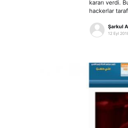
kararı verdi. 
hackerlar tara
Şarkul A
12 Eyl 201