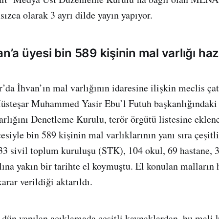
sızca olarak 3 ayrı dilde yayın yapıyor.
an’a üyesi bin 589 kişinin mal varlığı ha
’da İhvan’ın mal varlığının idaresine ilişkin meclis çat
Müsteşar Muhammed Yasir Ebu’l Futuh başkanlığındak
rlığını Denetleme Kurulu, terör örgütü listesine eklen
esiyle bin 589 kişinin mal varlıklarının yanı sıra çeşitl
33 sivil toplum kuruluşu (STK), 104 okul, 69 hastane, 33
lına yakın bir tarihte el koymuştu. El konulan malların
rar verildiği aktarıldı.
 dün yapılan açıklamada çeşitli kaynaklardan, bu mali 