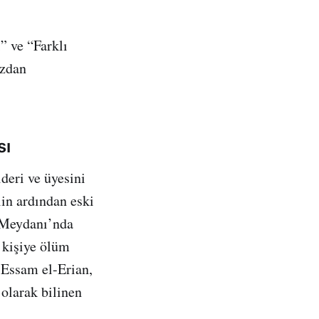
” ve “Farklı
ızdan
sı
deri ve üyesini
lin ardından eski
 Meydanı’nda
 kişiye ölüm
n Essam el-Erian,
olarak bilinen