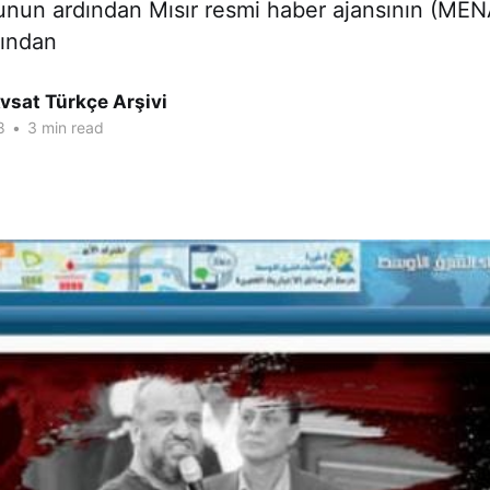
Bunun ardından Mısır resmi haber ajansının (MENA
fından
vsat Türkçe Arşivi
8
•
3 min read