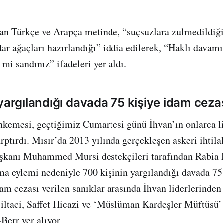
lan Türkçe ve Arapça metinde, “suçsuzlara zulmedildiği
dar ağaçları hazırlandığı” iddia edilerek, “Haklı davam
mi sandınız” ifadeleri yer aldı.
yargılandığı davada 75 kişiye idam ceza
emesi, geçtiğimiz Cumartesi günü İhvan’ın onlarca li
rptırdı. Mısır’da 2013 yılında gerçekleşen askeri ihtila
kanı Muhammed Mursi destekçileri tarafından Rabia
a eylemi nedeniyle 700 kişinin yargılandığı davada 75
İdam cezası verilen sanıklar arasında İhvan liderlerinde
taci, Saffet Hicazi ve ‘Müslüman Kardeşler Müftüsü’ 
err yer alıyor.