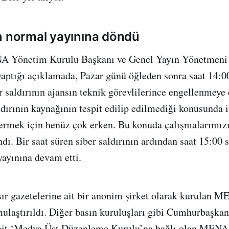
n normal yayınına döndü
A Yönetim Kurulu Başkanı ve Genel Yayın Yönetmeni
yaptığı açıklamada, Pazar günü öğleden sonra saat 14:0
 saldırının ajansın teknik görevlilerince engellenmeye ç
aldırının kaynağının tespit edilip edilmediği konusunda 
 vermek için henüz çok erken. Bu konuda çalışmalarımız
ndı. Bir saat süren siber saldırının ardından saat 15:00 s
ayınına devam etti.
ır gazetelerine ait bir anonim şirket olarak kurulan 
ulaştırıldı. Diğer basın kuruluşları gibi Cumhurbaşkanl
 ait ‘Medya Üst Düzenleme Kurulu’na bağlı olan MENA