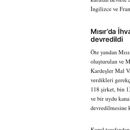
İngilizce ve Fran
Mısır’da İhv
devredildi
Öte yandan Mısır
oluşturulan ve 
Kardeşler Mal Va
verdikleri gerekç
118 şirket, bin 1
ve bir uydu kana
devredilmesine ka
Kurul tarafından