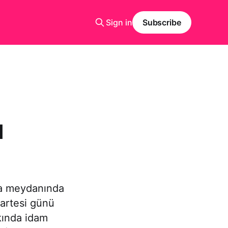
Sign in
Subscribe
ı
ia meydanında
artesi günü
kında idam