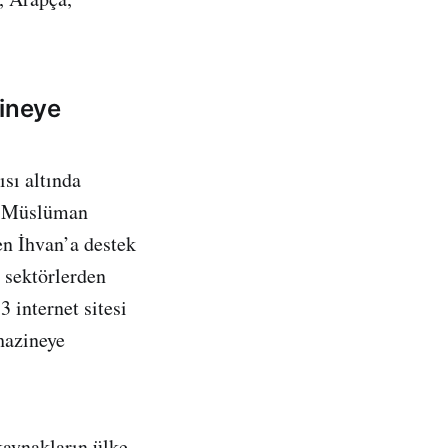
zineye
ısı altında
i Müslüman
en İhvan’a destek
i sektörlerden
 internet sitesi
 hazineye
kaynakların ülke