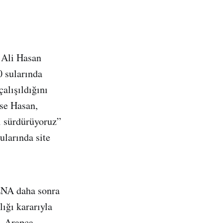
 Ali Hasan
0 sularında
alışıldığını
ise Hasan,
ı sürdürüyoruz”
ularında site
MENA daha sonra
ığı kararıyla
, Arapça,