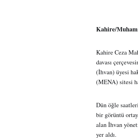
Kahire/Muhamm
Kahire Ceza Mah
davası çerçeves
(İhvan) üyesi ha
(MENA) sitesi ha
Dün öğle saatler
bir görüntü orta
alan İhvan yönet
yer aldı.