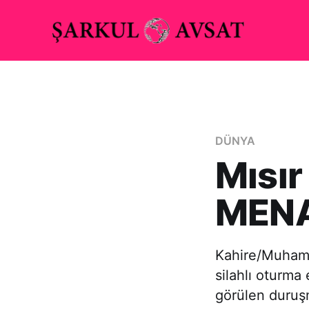
DÜNYA
Mısır
MENA
Kahire/Muhamm
silahlı oturm
görülen duruş