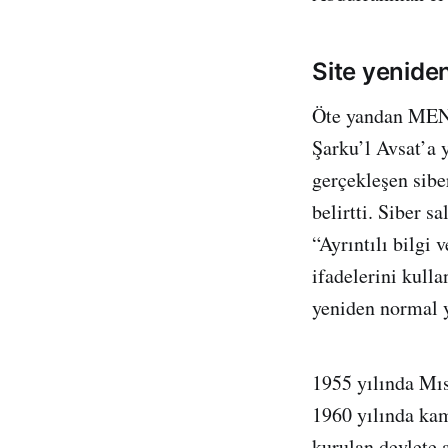
Site yenide
Öte yandan MEN
Şarku’l Avsat’a 
gerçekleşen siber
belirtti. Siber s
“Ayrıntılı bilgi
ifadelerini kulla
yeniden normal y
1955 yılında Mıs
1960 yılında kam
kurulan devlete