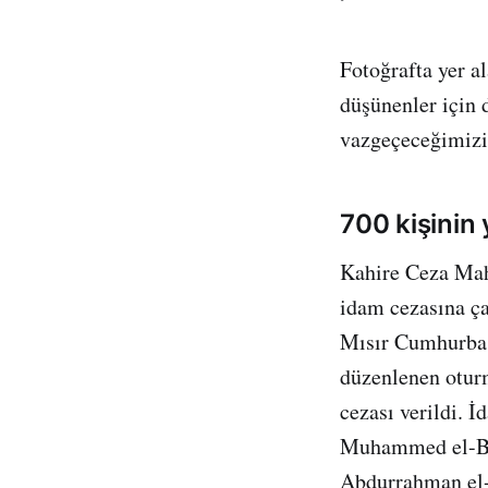
Fotoğrafta yer a
düşünenler için 
vazgeçeceğimizi 
700 kişinin 
Kahire Ceza Mahk
idam cezasına ça
Mısır Cumhurbaş
düzenlenen oturm
cezası verildi. 
Muhammed el-Bil
Abdurrahman el-B