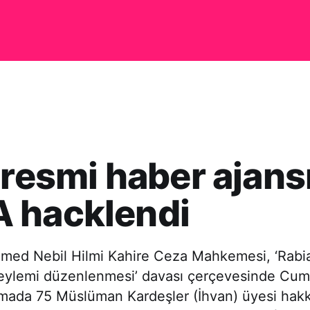
 resmi haber ajans
 hacklendi
ed Nebil Hilmi Kahire Ceza Mahkemesi, ‘Rab
a eylemi düzenlenmesi’ davası çerçevesinde Cum
mada 75 Müslüman Kardeşler (İhvan) üyesi hak