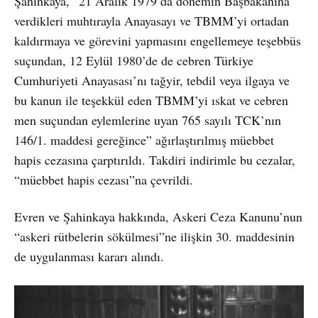
Şahinkaya, “21 Aralık 1979’da dönemin Başbakanına
verdikleri muhtırayla Anayasayı ve TBMM’yi ortadan
kaldırmaya ve görevini yapmasını engellemeye teşebbüs
suçundan, 12 Eylül 1980’de de cebren Türkiye
Cumhuriyeti Anayasası’nı tağyir, tebdil veya ilgaya ve
bu kanun ile teşekkül eden TBMM’yi ıskat ve cebren
men suçundan eylemlerine uyan 765 sayılı TCK’nın
146/1. maddesi gereğince” ağırlaştırılmış müebbet
hapis cezasına çarptırıldı. Takdiri indirimle bu cezalar,
“müebbet hapis cezası”na çevrildi.
Evren ve Şahinkaya hakkında, Askeri Ceza Kanunu’nun
“askeri rütbelerin sökülmesi”ne ilişkin 30. maddesinin
de uygulanması kararı alındı.