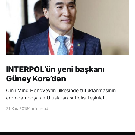
INTERPOL’ün yeni başkanı
Güney Kore’den
Çinli Mıng Hongvey’in ülkesinde tutuklanmasının
ardından boşalan Uluslararası Polis Teşkilatı
(INTERPOL) Başkanlığına Güney Koreli Kim Jong Yang
21 Kas 2018
1 min read
seçildi. INTERPOL Genel Kurulu’nun Dubai’deki
toplantısında yapılan seçimde, oyların 3’te 2’sini
kazanan Kim, teşkilatın yeni