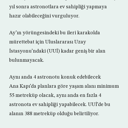
yıl sonra astronotlara ev sahipliği yapmaya
hazır olabileceğini vurguluyor.
Ay’ın yörüngesindeki bu ileri karakolda
mürettebat için Uluslararası Uzay
İstasyonu’ndaki (UUİ) kadar geniş bir alan
bulunmayacak.
Aynı anda 4 astronotu konuk edebilecek
Ana Kapı’da planlara göre yaşam alanı minimum
55 metreküp olacak, aynı anda en fazla 4
astronota ev sahipliği yapabilecek. UUİ’de bu
alanın 388 metreküp olduğu belirtiliyor.