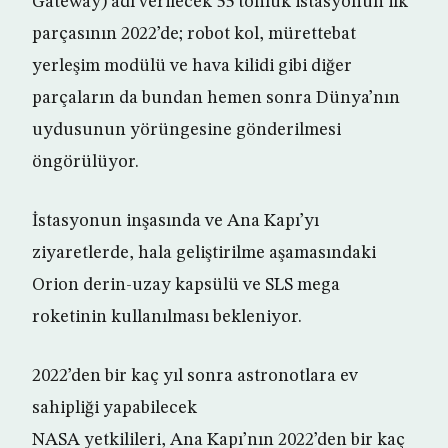
Gateway) adı verilecek 55 tonluk istasyonun ilk
parçasının 2022’de; robot kol, mürettebat
yerleşim modülü ve hava kilidi gibi diğer
parçaların da bundan hemen sonra Dünya’nın
uydusunun yörüngesine gönderilmesi
öngörülüyor.
İstasyonun inşasında ve Ana Kapı’yı
ziyaretlerde, hala geliştirilme aşamasındaki
Orion derin-uzay kapsülü ve SLS mega
roketinin kullanılması bekleniyor.
2022’den bir kaç yıl sonra astronotlara ev
sahipliği yapabilecek
NASA yetkilileri, Ana Kapı’nın 2022’den bir kaç