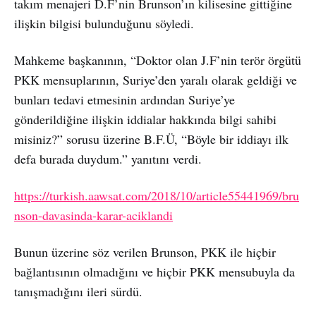
takım menajeri D.F’nin Brunson’ın kilisesine gittiğine
ilişkin bilgisi bulunduğunu söyledi.
Mahkeme başkanının, “Doktor olan J.F’nin terör örgütü
PKK mensuplarının, Suriye’den yaralı olarak geldiği ve
bunları tedavi etmesinin ardından Suriye’ye
gönderildiğine ilişkin iddialar hakkında bilgi sahibi
misiniz?” sorusu üzerine B.F.Ü, “Böyle bir iddiayı ilk
defa burada duydum.” yanıtını verdi.
https://turkish.aawsat.com/2018/10/article55441969/bru
nson-davasinda-karar-aciklandi
Bunun üzerine söz verilen Brunson, PKK ile hiçbir
bağlantısının olmadığını ve hiçbir PKK mensubuyla da
tanışmadığını ileri sürdü.