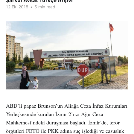
Şarkul Avsat Türkçe Arşivi
12 Eki 2018
•
5 min read
ABD’li papaz Brunson’un Aliağa Ceza İnfaz Kurumları
Yerleşkesinde kurulan İzmir 2’nci Ağır Ceza
Mahkemesi’ndeki duruşması başladı. İzmir’de, terör
örgütleri FETÖ ile PKK adına suç işlediği ve casusluk