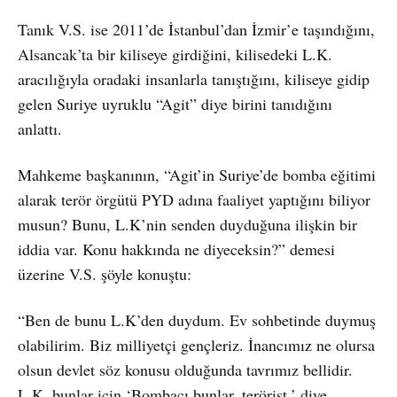
Tanık V.S. ise 2011’de İstanbul’dan İzmir’e taşındığını,
Alsancak’ta bir kiliseye girdiğini, kilisedeki L.K.
aracılığıyla oradaki insanlarla tanıştığını, kiliseye gidip
gelen Suriye uyruklu “Agit” diye birini tanıdığını
anlattı.
Mahkeme başkanının, “Agit’in Suriye’de bomba eğitimi
alarak terör örgütü PYD adına faaliyet yaptığını biliyor
musun? Bunu, L.K’nin senden duyduğuna ilişkin bir
iddia var. Konu hakkında ne diyeceksin?” demesi
üzerine V.S. şöyle konuştu:
“Ben de bunu L.K’den duydum. Ev sohbetinde duymuş
olabilirim. Biz milliyetçi gençleriz. İnancımız ne olursa
olsun devlet söz konusu olduğunda tavrımız bellidir.
L.K. bunlar için ‘Bombacı bunlar, terörist.’ diye