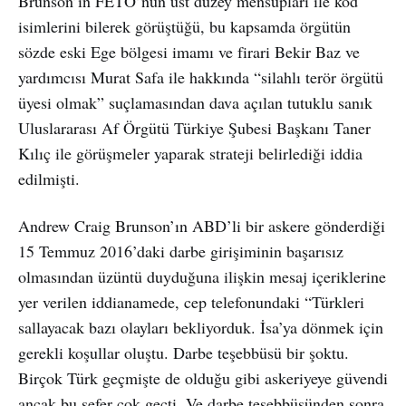
Brunson’ın FETÖ’nün üst düzey mensupları ile kod
isimlerini bilerek görüştüğü, bu kapsamda örgütün
sözde eski Ege bölgesi imamı ve firari Bekir Baz ve
yardımcısı Murat Safa ile hakkında “silahlı terör örgütü
üyesi olmak” suçlamasından dava açılan tutuklu sanık
Uluslararası Af Örgütü Türkiye Şubesi Başkanı Taner
Kılıç ile görüşmeler yaparak strateji belirlediği iddia
edilmişti.
Andrew Craig Brunson’ın ABD’li bir askere gönderdiği
15 Temmuz 2016’daki darbe girişiminin başarısız
olmasından üzüntü duyduğuna ilişkin mesaj içeriklerine
yer verilen iddianamede, cep telefonundaki “Türkleri
sallayacak bazı olayları bekliyorduk. İsa’ya dönmek için
gerekli koşullar oluştu. Darbe teşebbüsü bir şoktu.
Birçok Türk geçmişte de olduğu gibi askeriyeye güvendi
ancak bu sefer çok geçti. Ve darbe teşebbüsünden sonra