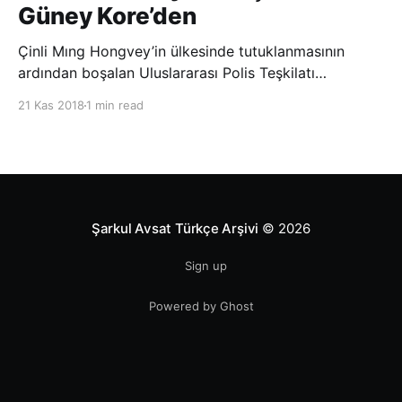
Güney Kore’den
Çinli Mıng Hongvey’in ülkesinde tutuklanmasının
ardından boşalan Uluslararası Polis Teşkilatı
(INTERPOL) Başkanlığına Güney Koreli Kim Jong Yang
21 Kas 2018
1 min read
seçildi. INTERPOL Genel Kurulu’nun Dubai’deki
toplantısında yapılan seçimde, oyların 3’te 2’sini
kazanan Kim, teşkilatın yeni
Şarkul Avsat Türkçe Arşivi
© 2026
Sign up
Powered by Ghost