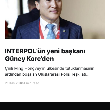
INTERPOL’ün yeni başkanı
Güney Kore’den
Çinli Mıng Hongvey’in ülkesinde tutuklanmasının
ardından boşalan Uluslararası Polis Teşkilatı
(INTERPOL) Başkanlığına Güney Koreli Kim Jong Yang
21 Kas 2018
1 min read
seçildi. INTERPOL Genel Kurulu’nun Dubai’deki
toplantısında yapılan seçimde, oyların 3’te 2’sini
kazanan Kim, teşkilatın yeni