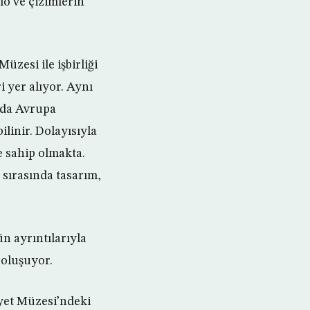
lo ve çizimlerin
zesi ile işbirliği
 yer alıyor. Aynı
ında Avrupa
ilinir. Dolayısıyla
e sahip olmakta.
 sırasında tasarım,
 ayrıntılarıyla
 oluşuyor.
iyet Müzesi’ndeki