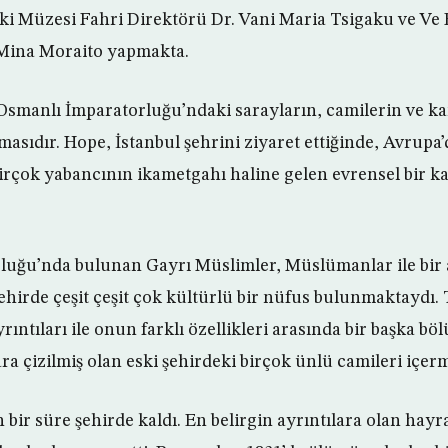
aki Müzesi Fahri Direktörü Dr. Vani Maria Tsigaku ve Ve
 Mina Moraito yapmakta.
Osmanlı İmparatorluğu’ndaki sarayların, camilerin ve k
asıdır. Hope, İstanbul şehrini ziyaret ettiğinde, Avrupa’
irçok yabancının ikametgahı haline gelen evrensel bir ka
luğu’nda bulunan Gayrı Müslimler, Müslümanlar ile bir
ehirde çeşit çeşit çok kültürlü bir nüfus bulunmaktayd
yrıntıları ile onun farklı özellikleri arasında bir başka b
lara çizilmiş olan eski şehirdeki birçok ünlü camileri içer
n bir süre şehirde kaldı. En belirgin ayrıntılara olan hayra