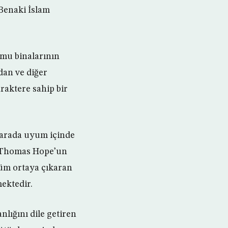
 Benaki İslam
amu binalarının
dan ve diğer
raktere sahip bir
 arada uyum içinde
ı. Thomas Hope’un
ölüm ortaya çıkaran
mektedir.
nlığını dile getiren