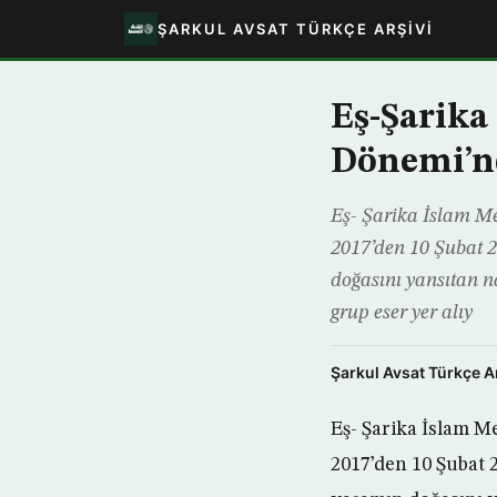
ŞARKUL AVSAT TÜRKÇE ARŞIVI
Eş-Şarika
Dönemi’nd
Eş- Şarika İslam Me
2017’den 10 Şubat 
doğasını yansıtan na
grup eser yer alıy
Şarkul Avsat Türkçe A
Eş- Şarika İslam M
2017’den 10 Şubat 