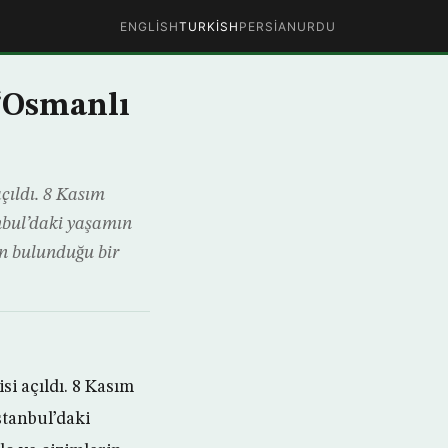
ENGLISH
TURKISH
PERSIAN
URDU
 ‘Osmanlı
çıldı. 8 Kasım
nbul’daki yaşamın
in bulunduğu bir
i açıldı. 8 Kasım
tanbul’daki