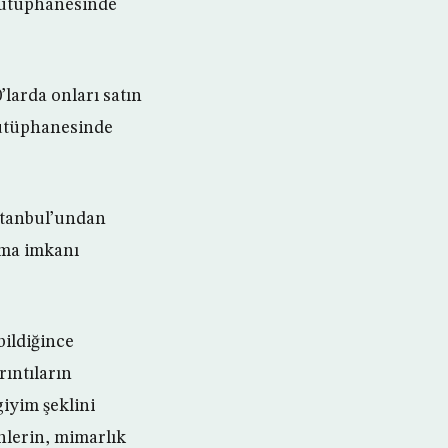
 kütüphanesinde
larda onları satın
kütüphanesinde
stanbul’undan
nıma imkanı
bildiğince
rıntıların
giyim şeklini
enlerin, mimarlık