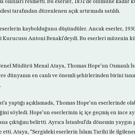
 olanları resmetti. Bu eserler, 1831’de ölümüne kadar
ilesi tarafından düzenlenen açık artırmada satıldı.
 eserlerin kaybolduğunu düşündüler. Ancak eserler, 1930’
i Kurucusu Antoni Benaki’deydi. Bu eserleri müzenin 
Genel Müdürü Menal Ataya, Thomas Hope’un Osmanlı İ
lere dünyanın en canlı ve önemli şehirlerinden birini ta
.
at’a yaptığı açıklamada, Thomas Hope’un eserlerinde ola
ğini söyledi. Hope’un eserlerinin iç içe geçmiş en ince ay
ana çıktığını belirtti. Ayrıca İstanbul’da dönemin yaygın 
e etti. Ataya, “Sergideki eserlerin İslam Tarihi ile ilgilen