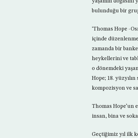
yaşamın doğasını y
bulunduğu bir grup
‘Thomas Hope -Osma
içinde düzenlenmek
zamanda bir banker
heykellerini ve tab
o dönemdeki yaşam 
Hope; 18. yüzyılın
kompozisyon ve sa
Thomas Hope’un es
insan, bina ve soka
Geçtiğimiz yıl ilk