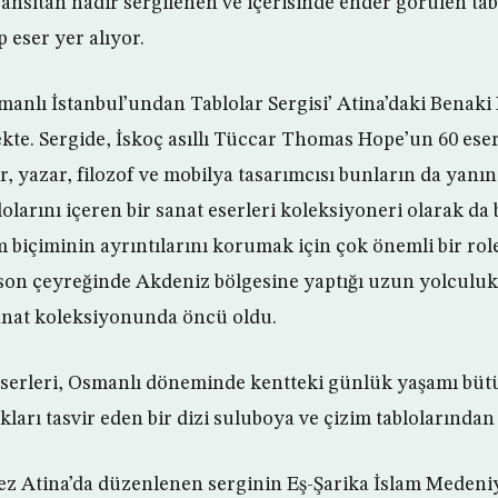
ansıtan nadir sergilenen ve içerisinde ender görülen tab
 eser yer alıyor.
nlı İstanbul’undan Tablolar Sergisi’ Atina’daki Benaki Mü
te. Sergide, İskoç asıllı Tüccar Thomas Hope’un 60 eseri
, yazar, filozof ve mobilya tasarımcısı bunların da yan
lolarını içeren bir sanat eserleri koleksiyoneri olarak da b
biçiminin ayrıntılarını korumak için çok önemli bir rol
 son çeyreğinde Akdeniz bölgesine yaptığı uzun yolculuk
nat koleksiyonunda öncü oldu.
erleri, Osmanlı döneminde kentteki günlük yaşamı bütün
kları tasvir eden bir dizi suluboya ve çizim tablolarından
 kez Atina’da düzenlenen serginin Eş-Şarika İslam Meden