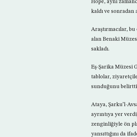
Hope, aynı zamanda
kaldı ve sonradan a
Araştırmacılar, bu
alan Benaki Müzes
sakladı.
Eş-Şarika Müzesi 
tablolar, ziyaretçi
sunduğunu belirtti
Ataya, Şarku’l-Avs
ayrıntıya yer verdi
zenginliğiyle ön pl
yansıttığını da ifad