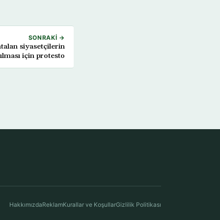
SONRAKI →
alan siyasetçilerin
ılması için protesto
Hakkımızda
Reklam
Kurallar ve Koşullar
Gizlilik Politikası