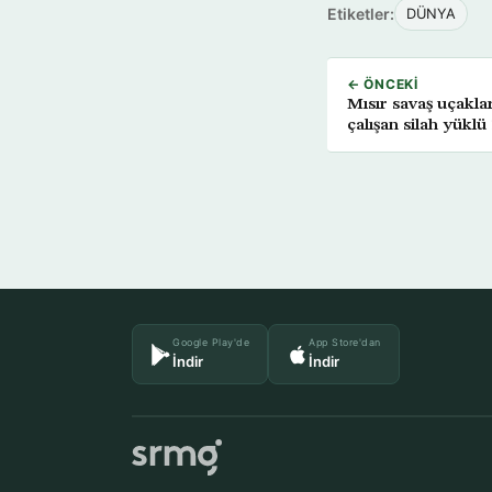
Etiketler:
DÜNYA
← ÖNCEKI
Mısır savaş uçaklar
çalışan silah yüklü
Google Play'de
App Store'dan
İndir
İndir