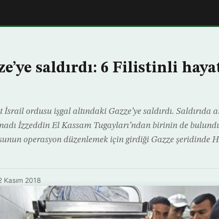
ze’ye saldırdı: 6 Filistinli haya
 İsrail ordusu işgal altındaki Gazze’ye saldırdı. Saldırıda 
adı İzzeddin El Kassam Tugayları’ndan birinin de bulunduğ
dusunun operasyon düzenlemek için girdiği Gazze şeridinde 
2 Kasım 2018