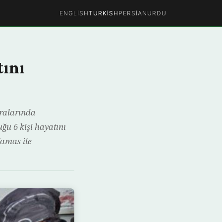
ENGLISH
TURKISH
PERSIAN
URDU
tını
aralarında
u 6 kişi hayatını
Hamas ile