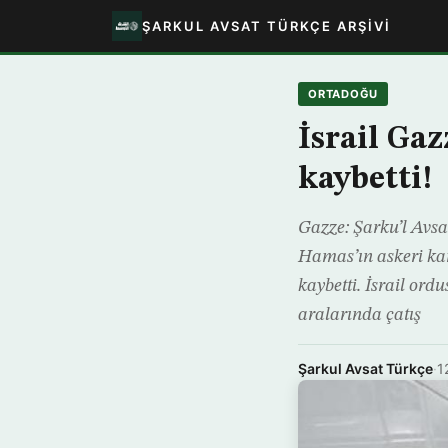
ŞARKUL AVSAT TÜRKÇE ARŞIVI
ORTADOĞU
İsrail Gaz
kaybetti!
Gazze: Şarku’l Avsat
Hamas’ın askeri kan
kaybetti. İsrail or
aralarında çatış
Şarkul Avsat Türkçe
·
1