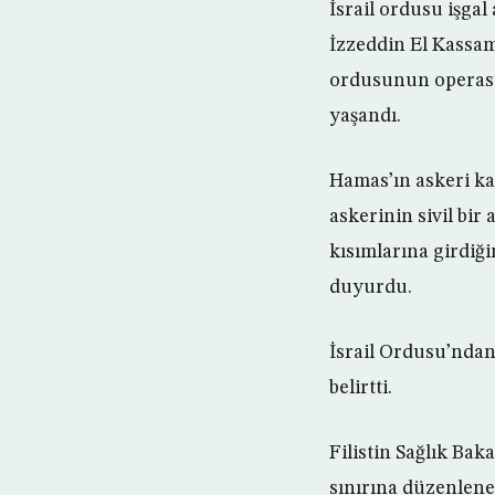
İsrail ordusu işgal
İzzeddin El Kassam 
ordusunun operasy
yaşandı.
Hamas’ın askeri ka
askerinin sivil bi
kısımlarına girdiğ
duyurdu.
İsrail Ordusu’ndan
belirtti.
Filistin Sağlık Ba
sınırına düzenlenen