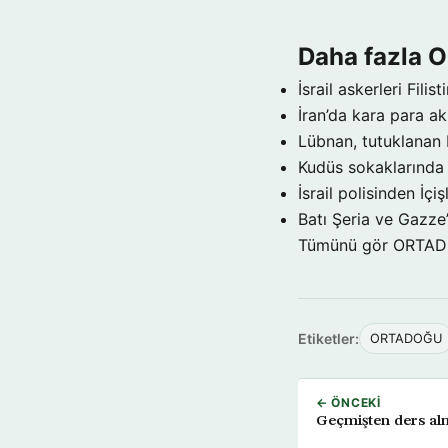
Daha fazla
İsrail askerleri Filist
İran’da kara para a
Lübnan, tutuklanan 
Kudüs sokaklarınd
İsrail polisinden İçi
Batı Şeria ve Gazze
Tümünü gör ORTA
Etiketler:
ORTADOĞU
← ÖNCEKI
Geçmişten ders al