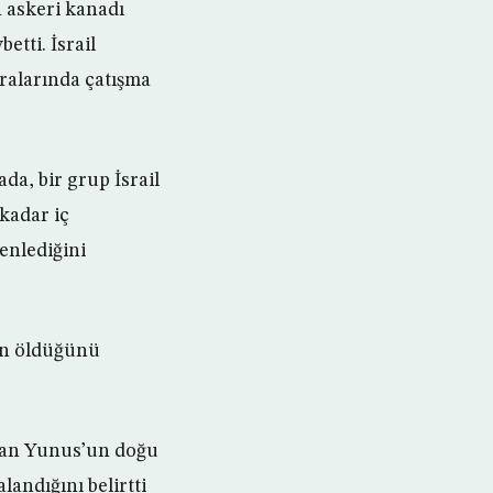
n askeri kanadı
etti. İsrail
ralarında çatışma
da, bir grup İsrail
kadar iç
enlediğini
nin öldüğünü
, Han Yunus’un doğu
landığını belirtti