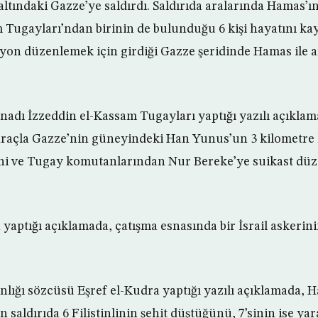
 altındaki Gazze’ye saldırdı. Saldırıda aralarında Hamas’ı
Tugayları’ndan birinin de bulunduğu 6 kişi hayatını kayb
on düzenlemek için girdiği Gazze şeridinde Hamas ile a
nadı İzzeddin el-Kassam Tugayları yaptığı yazılı açıklama
r araçla Gazze’nin güneyindeki Han Yunus’un 3 kilometre 
ini ve Tugay komutanlarından Nur Bereke’ye suikast düz
 yaptığı açıklamada, çatışma esnasında bir İsrail askeri
kanlığı sözcüsü Eşref el-Kudra yaptığı yazılı açıklamada
 saldırıda 6 Filistinlinin şehit düştüğünü, 7’sinin ise yara