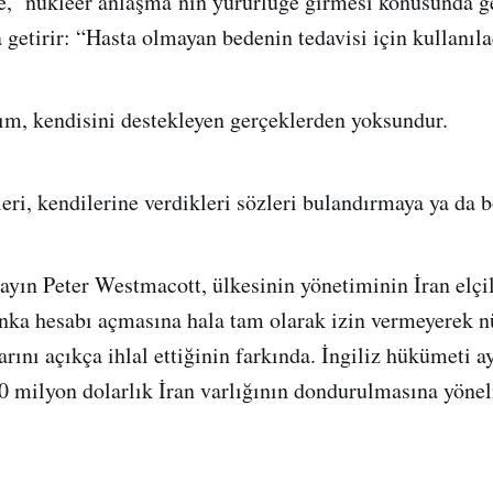
e, ‘nükleer anlaşma’nın yürürlüğe girmesi konusunda g
a getirir: “Hasta olmayan bedenin tedavisi için kullanıla
m, kendisini destekleyen gerçeklerden yoksundur.
eri, kendilerine verdikleri sözleri bulandırmaya ya da b
Sayın Peter Westmacott, ülkesinin yönetiminin İran elçi
nka hesabı açmasına hala tam olarak izin vermeyerek n
rını açıkça ihlal ettiğinin farkında. İngiliz hükümeti ay
0 milyon dolarlık İran varlığının dondurulmasına yönel