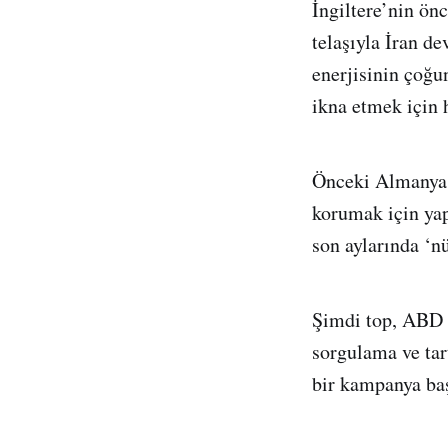
İngiltere’nin ö
telaşıyla İran de
enerjisinin çoğ
ikna etmek için 
Önceki Almanya D
korumak için yap
son aylarında ‘n
Şimdi top, ABD 
sorgulama ve tar
bir kampanya ba