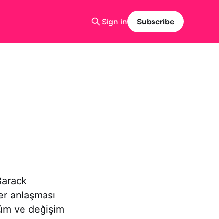
Sign in
Subscribe
Barack
er anlaşması
üşüm ve değişim