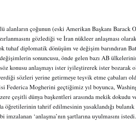
lü alanların çoğunun (eski Amerikan Başkanı Barack 
zırlanmasını gözlediği ve İran nükleer anlaşması olarak
irçok tuhaf diplomatik dönüşüm ve değişim barındıran Bat
 değişimlerin sonuncusu, önde gelen bazı AB ülkelerin
öz konusu anlaşmayı ister iyileştirerek ister bozarak o
rdiği sözleri yerine getirmeye teşvik etme çabaları ol
cisi Federica Mogherini geçtiğimiz yıl boyunca, Washi
zere çeşitli dünya başkentleri arasında mekik dokudu v
 öğretilerinin tahrif edilmesinin yasaklandığı bulanık 
bi imzalanan ‘anlaşma’nın şartlarına uyulmasını istedi