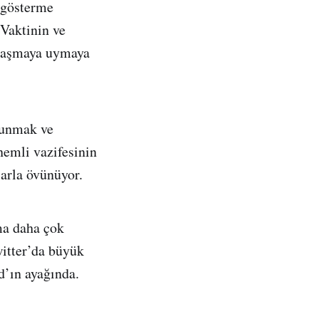
 gösterme
 Vaktinin ve
nlaşmaya uymaya
vunmak ve
nemli vazifesinin
arla övünüyor.
ma daha çok
itter’da büyük
’ın ayağında.