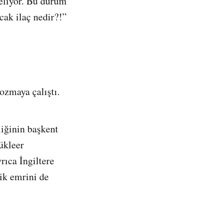
eliyor. Bu durum
cak ilaç nedir?!”
ozmaya çalıştı.
liğinin başkent
ükleer
rıca İngiltere
ik emrini de