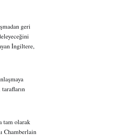
laşmadan geri
deleyeceğini
yan İngiltere,
 anlaşmaya
tarafların
a tam olarak
anı Chamberlain