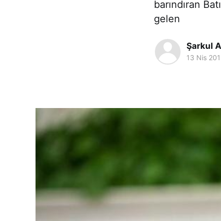
barındıran Bat
gelen
Şarkul A
13 Nis 20