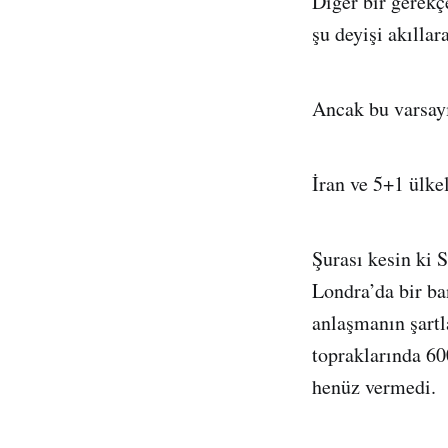
Diğer bir gerekç
şu deyişi akıllar
Ancak bu varsayı
İran ve 5+1 ülkel
Şurası kesin ki 
Londra’da bir ba
anlaşmanın şartla
topraklarında 60
henüz vermedi.