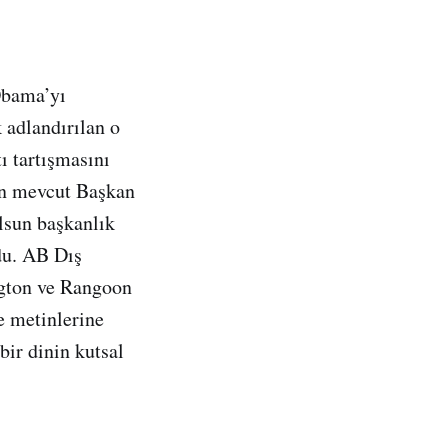
Obama’yı
 adlandırılan o
ı tartışmasını
in mevcut Başkan
lsun başkanlık
du. AB Dış
ngton ve Rangoon
e metinlerine
bir dinin kutsal
.