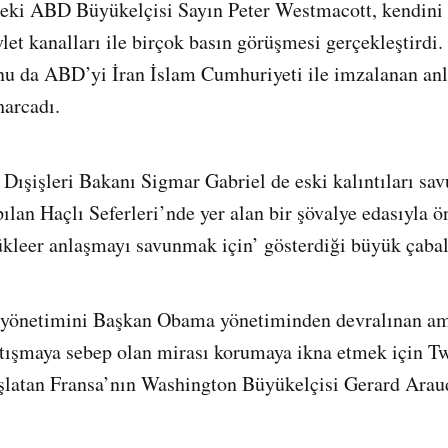
nceki ABD Büyükelçisi Sayın Peter Westmacott, kendini
vlet kanalları ile birçok basın görüşmesi gerçekleştirdi.
unu da ABD’yi İran İslam Cumhuriyeti ile imzalanan a
harcadı.
ışişleri Bakanı Sigmar Gabriel de eski kalıntıları sa
ılan Haçlı Seferleri’nde yer alan bir şövalye edasıyla ö
ükleer anlaşmayı savunmak için’ gösterdiği büyük çabal
yönetimini Başkan Obama yönetiminden devralınan a
tışmaya sebep olan mirası korumaya ikna etmek için Tw
şlatan Fransa’nın Washington Büyükelçisi Gerard Araud