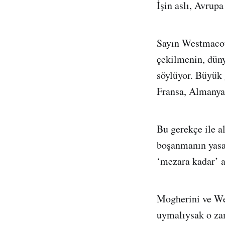
İşin aslı, Avrupa
Sayın Westmacott
çekilmenin, düny
söylüyor. Büyük 
Fransa, Almany
Bu gerekçe ile a
boşanmanın yasak
‘mezara kadar’ a
Mogherini ve We
uymalıysak o zam