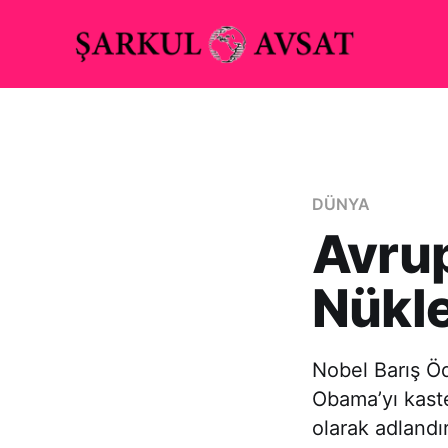
DÜNYA
Avrup
Nükl
Nobel Barış Ö
Obama’yı kaste
olarak adlandır