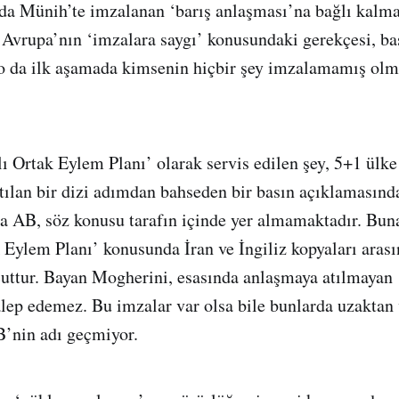
da Münih’te imzalanan ‘barış anlaşması’na bağlı kalmas
 Avrupa’nın ‘imzalara saygı’ konusundaki gerekçesi, ba
 o da ilk aşamada kimsenin hiçbir şey imzalamamış olm
 Ortak Eylem Planı’ olarak servis edilen şey, 5+1 ülke
atılan bir dizi adımdan bahseden bir basın açıklamasınd
da AB, söz konusu tarafın içinde yer almamaktadır. Buna
Eylem Planı’ konusunda İran ve İngiliz kopyaları aras
cuttur. Bayan Mogherini, esasında anlaşmaya atılmayan 
alep edemez. Bu imzalar var olsa bile bunlarda uzaktan
B’nin adı geçmiyor.