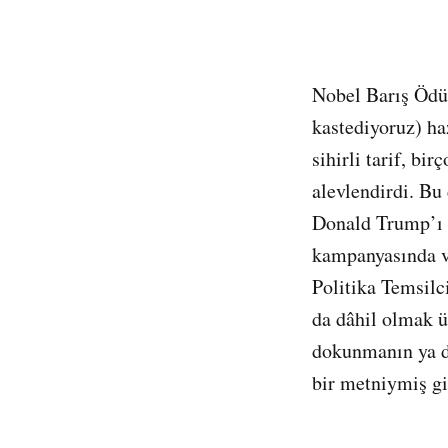
Nobel Barış Ödü
kastediyoruz) ha
sihirli tarif, b
alevlendirdi. Bu
Donald Trump’ı s
kampanyasında ve
Politika Temsil
da dâhil olmak ü
dokunmanın ya da
bir metniymiş gi