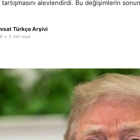
ı tartışmasını alevlendirdi. Bu değişimlerin son
vsat Türkçe Arşivi
18
•
5 min read