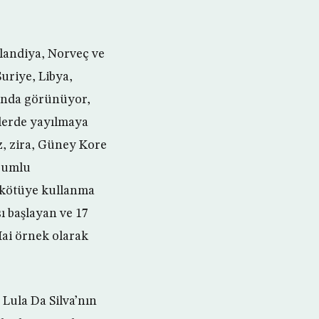
landiya, Norveç ve
Suriye, Libya,
tında görünüyor,
elerde yayılmaya
z, zira, Güney Kore
orumlu
 kötüye kullanma
 başlayan ve 17
ai örnek olarak
Lula Da Silva’nın