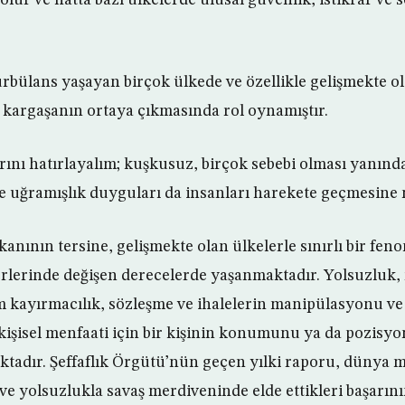
ürbülans yaşayan birçok ülkede ve özellikle gelişmekte o
kargaşanın ortaya çıkmasında rol oynamıştır.
rını hatırlayalım; kuşkusuz, birçok sebebi olması yanınd
 uğramışlık duyguları da insanları harekete geçmesine
anının tersine, gelişmekte olan ülkelerle sınırlı bir fen
erlerinde değişen derecelerde yaşanmaktadır. Yolsuzluk,
 kayırmacılık, sözleşme ve ihalelerin manipülasyonu ve
kişisel menfaati için bir kişinin konumunu ya da pozis
tadır. Şeffaflık Örgütü’nün geçen yılki raporu, dünya mi
 ve yolsuzlukla savaş merdiveninde elde ettikleri başarın