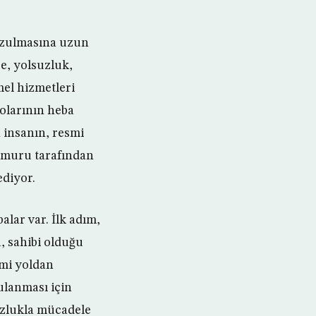
bozulmasına uzun
re, yolsuzluk,
mel hizmetleri
dolarının heba
 insanın, resmi
emuru tarafından
ediyor.
alar var. İlk adım,
a, sahibi olduğu
smi yoldan
ulanması için
uzlukla mücadele