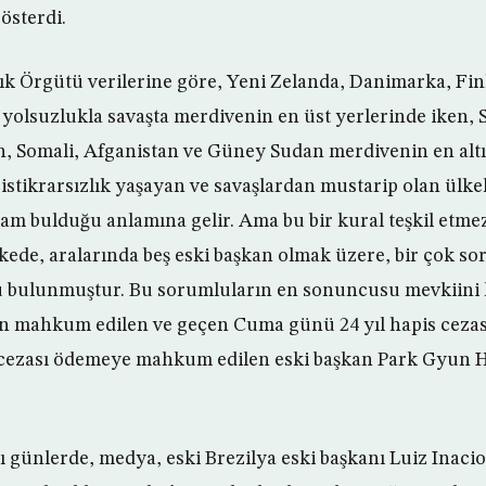
österdi.
ık Örgütü verilerine göre, Yeni Zelanda, Danimarka, Fin
r yolsuzlukla savaşta merdivenin en üst yerlerinde iken, 
n, Somali, Afganistan ve Güney Sudan merdivenin en al
istikrarsızlık yaşayan ve savaşlardan mustarip olan ülk
am bulduğu anlamına gelir. Ama bu bir kural teşkil etme
 ülkede, aralarında beş eski başkan olmak üzere, bir çok s
u bulunmuştur. Bu sorumluların en sonuncusu mevkiini
n mahkum edilen ve geçen Cuma günü 24 yıl hapis cezası
 cezası ödemeye mahkum edilen eski başkan Park Gyun H
ünlerde, medya, eski Brezilya eski başkanı Luiz Inacio 