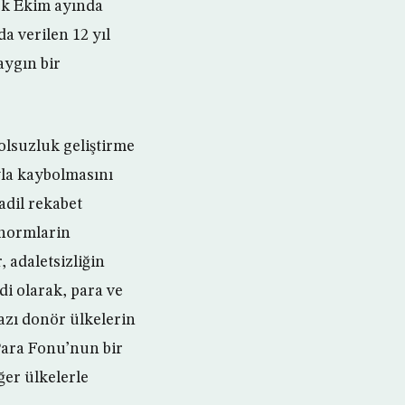
cek Ekim ayında
 verilen 12 yıl
aygın bir
Yolsuzluk geliştirme
yla kaybolmasını
adil rekabet
i normlarin
 adaletsizliğin
i olarak, para ve
bazı donör ülkelerin
Para Fonu’nun bir
ğer ülkelerle