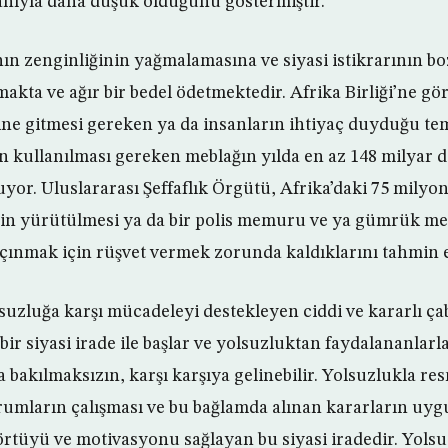
anıyla daha düşük olduğunu göstermiştir.
nın zenginliğinin yağmalamasına ve siyasi istikrarının 
kta ve ağır bir bedel ödetmektedir. Afrika Birliği’ne gö
rine gitmesi gereken ya da insanların ihtiyaç duyduğu te
çin kullanılması gereken meblağın yılda en az 148 milyar 
yor. Uluslararası Şeffaflık Örgütü, Afrika’daki 75 milyon
nin yürütülmesi ya da bir polis memuru ve ya gümrük m
çınmak için rüşvet vermek zorunda kaldıklarını tahmin 
uzluğa karşı mücadeleyi destekleyen ciddi ve kararlı çab
ir siyasi irade ile başlar ve yolsuzluktan faydalananlarl
 bakılmaksızın, karşı karşıya gelinebilir. Yolsuzlukla re
mların çalışması ve bu bağlamda alınan kararların uyg
 örtüyü ve motivasyonu sağlayan bu siyasi iradedir. Yols