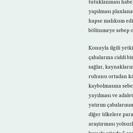
tutuklanması haberi
yapılması planlana
hapse mahkum edilm
bölünmeye sebep o
Konuyla ilgili yetk
çabalarına ciddi bi
sağlar, kaynakların
ruhunu ortadan kald
kaybolmasına sebep
yayılması ve adale
yatırım çabalarının
diğer ülkelere par
araştırması yolsuz