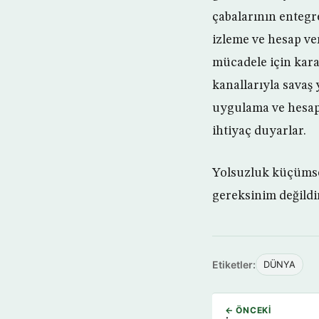
çabalarının enteg
izleme ve hesap ve
mücadele için karar
kanallarıyla savaş 
uygulama ve hesap 
ihtiyaç duyarlar.
Yolsuzluk küçümse
gereksinim değildi
Etiketler:
DÜNYA
← ÖNCEKI