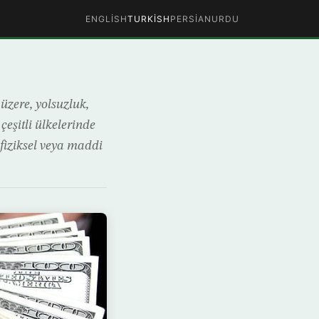
ENGLISH
TURKISH
PERSIAN
URDU
üzere, yolsuzluk,
eşitli ülkelerinde
 fiziksel veya maddi