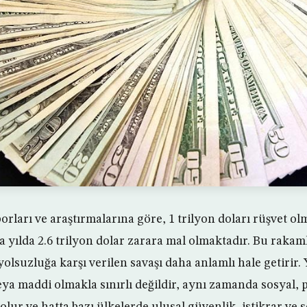
rları ve araştırmalarına göre, 1 trilyon doları rüşvet ol
 yılda 2.6 trilyon dolar zarara mal olmaktadır. Bu raka
 yolsuzluğa karşı verilen savaşı daha anlamlı hale getirir
veya maddi olmakla sınırlı değildir, aynı zamanda sosyal,
olur ve hatta bazı ülkelerde ulusal güvenlik, istikrar ve so