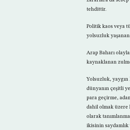
tehdittir.
Politik kaos veya t
yolsuzluk yaşanan 
Arap Baharı olayla
kaynaklanan zulme
Yolsuzluk, yaygın k
dünyanın çeşitli y
para geçirme, adam
dahil olmak üzere 
olarak tanımlanmak
ikisinin saydamlık