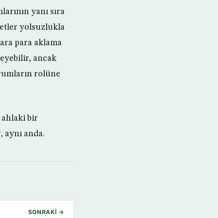
arının yanı sıra
etler yolsuzlukla
 kara para aklama
eyebilir, ancak
urumların rolüne
ahlaki bir
, aynı anda.
SONRAKI →