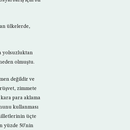
lan ülkelerde,
a yolsuzluktan
 neden olmuştu.
omen değildir ve
 rüşvet, zimmete
 kara para aklama
yonunu kullanması
lletlerinin üçte
ın yüzde 50’nin