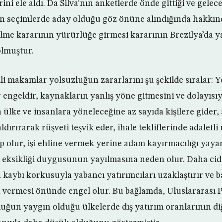
ni ele aldı. Da Silva’nın anketlerde önde gittiği ve gele
n seçimlerde aday olduğu göz önüne alındığında hakkında
e kararının yürürlüğe girmesi kararının Brezilya’da y
lmuştur.
ili makamlar yolsuzluğun zararlarını şu şekilde sıralar: 
r engeldir, kaynakların yanlış yöne gitmesini ve dolayısı
 ülke ve insanlara yöneleceğine az sayıda kişilere gider, 
ırırarak rüşveti teşvik eder, ihale tekliflerinde adaletl
 olur, işi ehline vermek yerine adam kayırmacılığı yayar,
t eksikliği duygusunun yayılmasına neden olur. Daha cidd
 kaybı korkusuyla yabancı yatırımcıları uzaklaştırır ve 
a vermesi önünde engel olur. Bu bağlamda, Uluslararası 
luğun yaygın olduğu ülkelerde dış yatırım oranlarının di