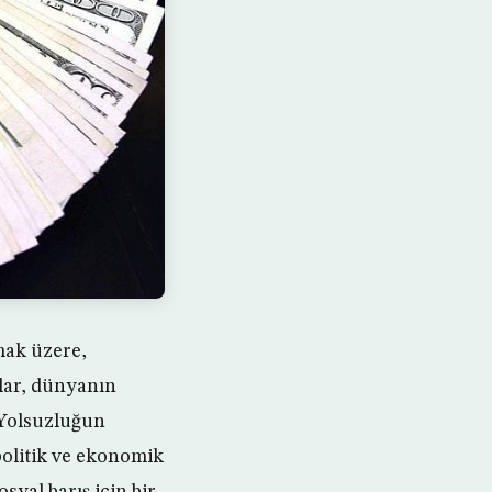
mak üzere,
mlar, dünyanın
. Yolsuzluğun
 politik ve ekonomik
syal barış için bir