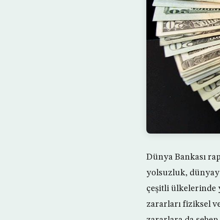
Dünya Bankası rapo
yolsuzluk, dünyaya
çeşitli ülkelerinde
zararları fiziksel 
zararlara da sebep 