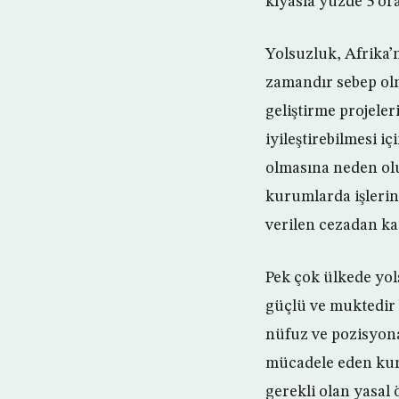
kıyasla yüzde 5 or
Yolsuzluk, Afrika’
zamandır sebep olma
geliştirme projele
iyileştirebilmesi i
olmasına neden olu
kurumlarda işleri
verilen cezadan ka
Pek çok ülkede yols
güçlü ve muktedir b
nüfuz ve pozisyona
mücadele eden kuru
gerekli olan yasal