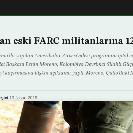
an eski FARC militanlarına 12
ima’da yapılan Amerikalar Zirvesi’ndesi programını iptal e
et Başkanı Lenin Moreno, Kolombiya Devrimci Silahlı Güç
şiyi kaçırmasına ilişkin açıklama yaptı. Moreno, Quito’daki
rşivi
·
13 Nisan 2018