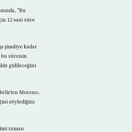
ısında, “Bu
in 12 saat süre
rşı şimdiye kadar
 bu sürenin
lde gidileceğini
 belirten Moreno,
ğini söylediğini
 kimi zaman