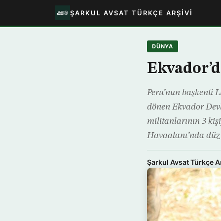
ŞARKUL AVSAT TÜRKÇE ARŞIVI
DÜNYA
Ekvador’d
Peru’nun başkenti L
dönen Ekvador Devl
militanlarının 3 ki
Havaalanı’nda düz
Şarkul Avsat Türkçe A