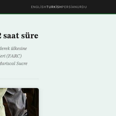
ENGLISH
TURKISH
PERSIAN
URDU
 saat süre
derek ülkesine
leri (FARC)
 Mariscal Sucre