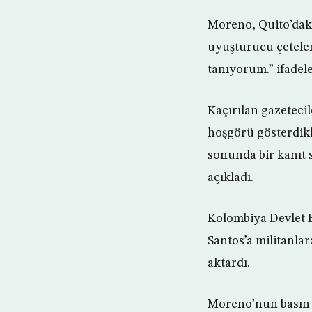
Moreno, Quito’daki
uyuşturucu çeteler
tanıyorum.” ifadele
Kaçırılan gazetecil
hoşgörü gösterdik
sonunda bir kanıt 
açıkladı.
Kolombiya Devlet B
Santos’a militanlar
aktardı.
Moreno’nun basın t