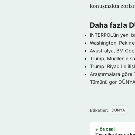
konuşmakta zorlan
Daha fazla 
INTERPOL’ün yeni b
Washington, Pekin’e 
Avustralya, BM Göç 
Trump, Mueller’in so
Trump: Riyad ile il
Araştırmalara göre 
Tümünü gör DÜNY
Etiketler:
DÜNYA
← ÖNCEKI
Kremlin: Suriye k