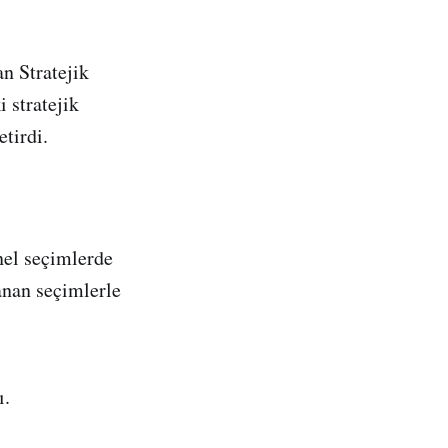
n Stratejik
 stratejik
etirdi.
nel seçimlerde
anan seçimlerle
ı.