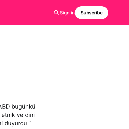
Sign in
Subscribe
 “ABD bugünkü
 etnik ve dini
ni duyurdu.”