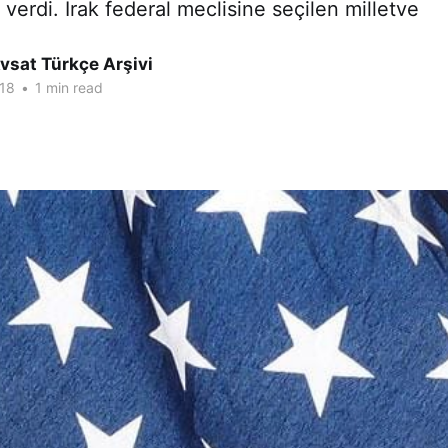
 verdi. Irak federal meclisine seçilen milletve
vsat Türkçe Arşivi
18
•
1 min read