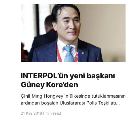
INTERPOL’ün yeni başkanı
Güney Kore’den
Çinli Mıng Hongvey’in ülkesinde tutuklanmasının
ardından boşalan Uluslararası Polis Teşkilatı
(INTERPOL) Başkanlığına Güney Koreli Kim
21 Kas 2018
1 min read
Jong Yang seçildi. INTERPOL Genel Kurulu’nun
Dubai’deki toplantısında yapılan seçimde,