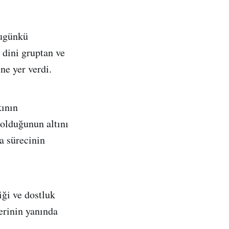
bugünkü
 dini gruptan ve
ne yer verdi.
kının
 olduğunun altını
a sürecinin
iği ve dostluk
erinin yanında