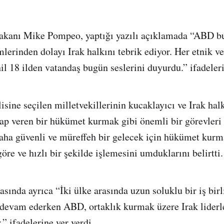
akanı Mike Pompeo, yaptığı yazılı açıklamada “ABD 
lerinden dolayı Irak halkını tebrik ediyor. Her etnik ve
il 18 ilden vatandaş bugün seslerini duyurdu.” ifadeleri
isine seçilen milletvekillerinin kucaklayıcı ve Irak hal
vap veren bir hükümet kurmak gibi önemli bir görevleri
aha güvenli ve müreffeh bir gelecek için hükümet kurm
öre ve hızlı bir şekilde işlemesini umduklarını belirtti.
ında ayrıca “İki ülke arasında uzun soluklu bir iş birl
 devam ederken ABD, ortaklık kurmak üzere Irak liderl
” ifadelerine yer verdi.