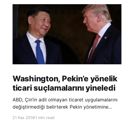
Washington, Pekin’e yönelik
ticari suçlamalarını yineledi
ABD, Çin’in adil olmayan ticaret uygulamalarını
değiştirmediği belirterek Pekin yönetimine
yönelik suçlamalarını yineledi. ABD Ticaret
21 Kas 2018
1 min read
Temsilciliği’nin Çin’in fikri mülkiyet ve teknoloji
transfer politikalarına dair hazırladığı ‘Section