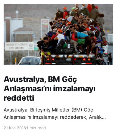
Avustralya, BM Göç
Anlaşması’nı imzalamayı
reddetti
Avustralya, Birleşmiş Milletler (BM) Göç
Anlaşması’nı imzalamayı reddederek, Aralık
ayında Fas’ta düzenlenecek olan uluslararası
21 Kas 2018
1 min read
konferansta BM üyesi ülkeler tarafından