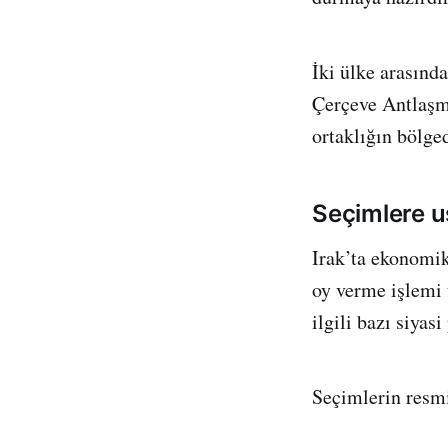
İki ülke arasın
Çerçeve Antlaşma
ortaklığın bölged
Seçimlere u
Irak’ta ekonomik
oy verme işlemi 
ilgili bazı siyas
Seçimlerin resmi