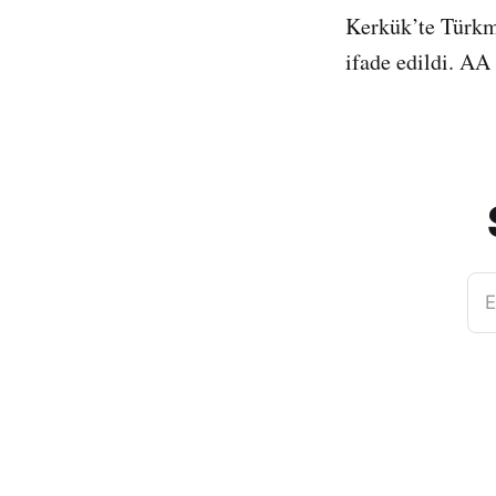
Kerkük’te Türkme
ifade edildi. AA
E