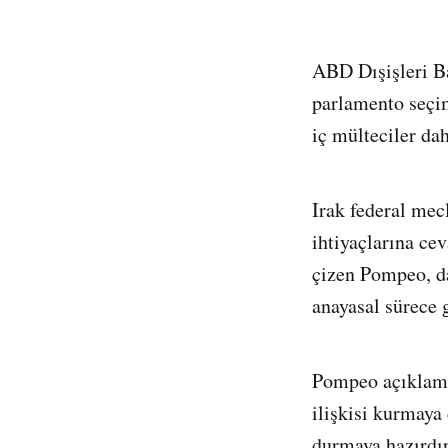
ABD Dışişleri B
parlamento seçim
iç mülteciler dah
Irak federal mecl
ihtiyaçlarına ce
çizen Pompeo, d
anayasal sürece g
Pompeo açıklamas
ilişkisi kurmaya
durmaya hazırdır.