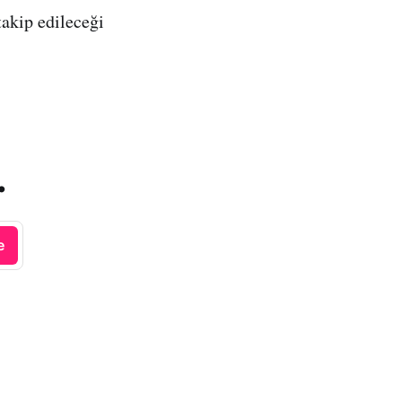
takip edileceği
.
e