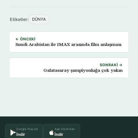
Etiketler:
DÜNYA
← ÖNCEKI
Suudi Arabistan ile IMAX arasında film anlaşması
SONRAKI →
Galatasaray şampiyonluğa çok yakın
Google Play'de
App Store'dan
İndir
İndir