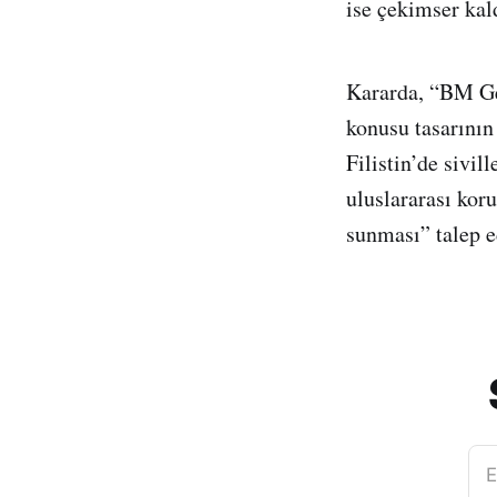
ise çekimser kal
Kararda, “BM Ge
konusu tasarının
Filistin’de sivil
uluslararası kor
sunması” talep e
E