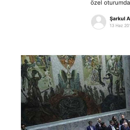
özel oturumda
Şarkul A
13 Haz 20