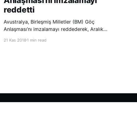
Anlaşması’nı imzalamayı
reddetti
Avustralya, Birleşmiş Milletler (BM) Göç
Anlaşması’nı imzalamayı reddederek, Aralık
ayında Fas’ta düzenlenecek olan uluslararası
21 Kas 2018
1 min read
konferansta BM üyesi ülkeler tarafından
imzalanması beklenen Küresel Göç
Sözleşmesi’ne katılmayacağını açıklayan
ülkelerin yer aldığı uzun listeye dahil oldu.
Powered by Ghost