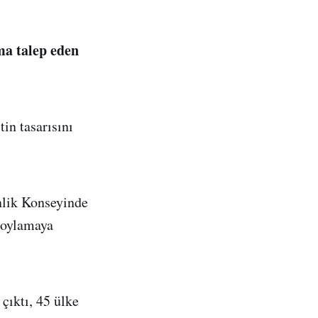
ma talep eden
in tasarısını
lik Konseyinde
e oylamaya
çıktı, 45 ülke