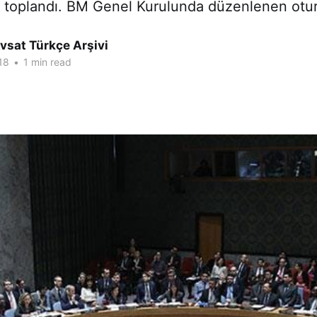
 toplandı. BM Genel Kurulunda düzenlenen ot
vsat Türkçe Arşivi
18
•
1 min read