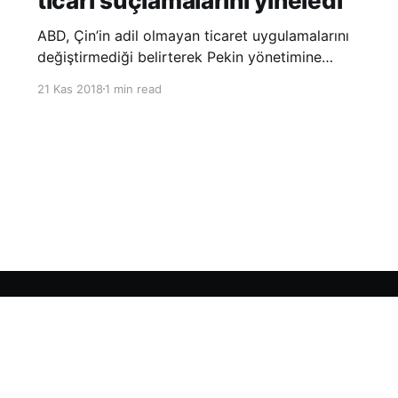
ticari suçlamalarını yineledi
ABD, Çin’in adil olmayan ticaret uygulamalarını
değiştirmediği belirterek Pekin yönetimine
yönelik suçlamalarını yineledi. ABD Ticaret
21 Kas 2018
1 min read
Temsilciliği’nin Çin’in fikri mülkiyet ve teknoloji
transfer politikalarına dair hazırladığı ‘Section
301’ adlı soruşturma raporunun güncellenmiş
halinde
Sign up