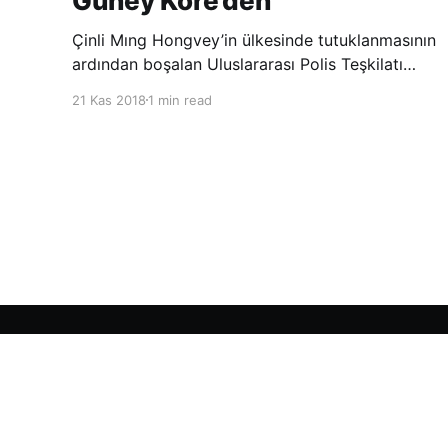
Güney Kore’den
Çinli Mıng Hongvey’in ülkesinde tutuklanmasının
ardından boşalan Uluslararası Polis Teşkilatı
(INTERPOL) Başkanlığına Güney Koreli Kim
21 Kas 2018
1 min read
Jong Yang seçildi. INTERPOL Genel Kurulu’nun
Dubai’deki toplantısında yapılan seçimde,
oyların 3’te 2’sini kazanan Kim, teşkilatın yeni
Şarkul Avsat Türkçe Arşivi
© 2026