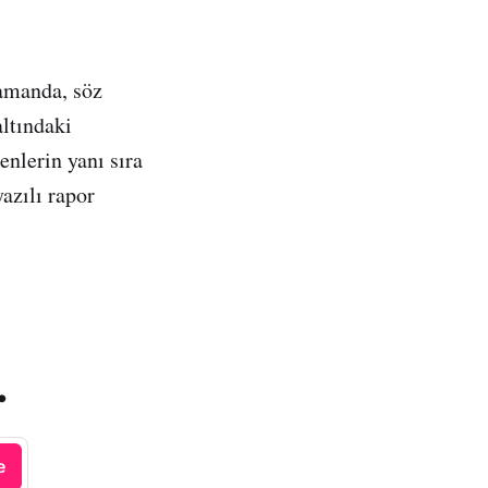
amanda, söz
altındaki
enlerin yanı sıra
azılı rapor
.
e