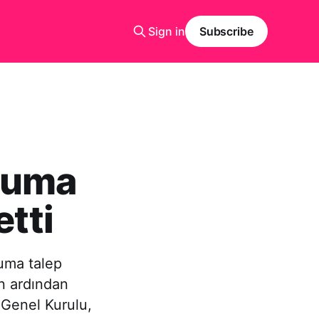
Sign in
Subscribe
oruma
etti
ruma talep
in ardından
 Genel Kurulu,