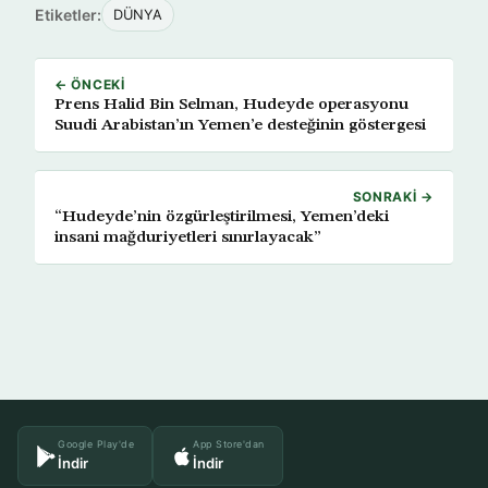
Etiketler:
DÜNYA
← ÖNCEKI
Prens Halid Bin Selman, Hudeyde operasyonu
Suudi Arabistan’ın Yemen’e desteğinin göstergesi
SONRAKI →
“Hudeyde’nin özgürleştirilmesi, Yemen’deki
insani mağduriyetleri sınırlayacak”
Google Play'de
App Store'dan
İndir
İndir