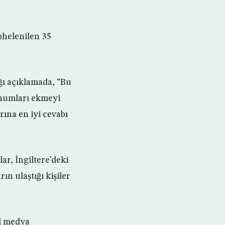
phelenilen 35
ı açıklamada, “Bu
ohumları ekmeyi
ına en iyi cevabı
r, İngiltere’deki
n ulaştığı kişiler
al medya