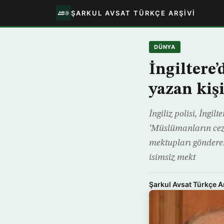
ŞARKUL AVSAT TÜRKÇE ARŞIVI
DÜNYA
İngiltere
yazan kiş
İngiliz polisi, İngil
‘Müslümanların ceza
mektupları gönderen
isimsiz mekt
Şarkul Avsat Türkçe A