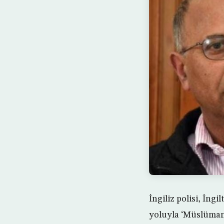
İngiliz polisi, İng
yoluyla ‘Müslümanl