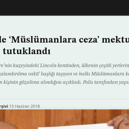
’de ‘Müslümanlara ceza’ mekt
i tutuklandı
tere’nin kuzeyindeki Lincoln kentinden, ülkenin çeşitli yerleri
landırılma vakti’ başlığı taşıyan ve halkı Müslümanlara ka
 kişinin gözaltına alındığını açıkladı. Polis tarafından ya
rşivi
·
13 Haziran 2018