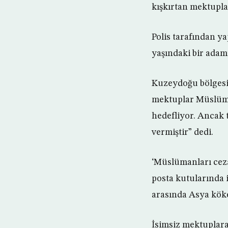
kışkırtan mektuplar
Polis tarafından y
yaşındaki bir adamı
Kuzeydoğu bölgesi
mektuplar Müslüma
hedefliyor. Ancak 
vermiştir” dedi.
‘Müslümanları cez
posta kutularında 
arasında Asya köke
İsimsiz mektuplara