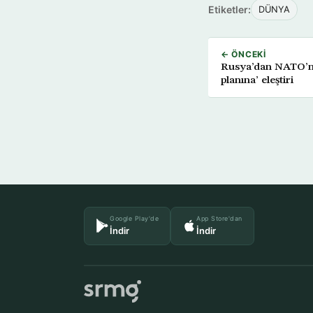
Etiketler:
DÜNYA
← ÖNCEKI
Rusya’dan NATO’nu
planına’ eleştiri
Google Play'de
App Store'dan
İndir
İndir