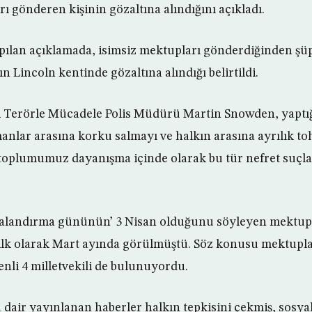
ı gönderen kişinin gözaltına alındığını açıkladı.
apılan açıklamada, isimsiz mektupları gönderdiğinden şü
n Lincoln kentinde gözaltına alındığı belirtildi.
 Terörle Mücadele Polis Müdürü Martin Snowden, yaptığ
nlar arasına korku salmayı ve halkın arasına ayrılık t
toplumumuz dayanışma içinde olarak bu tür nefret suçlar
alandırma gününün’ 3 Nisan olduğunu söyleyen mektupla
ilk olarak Mart ayında görülmüştü. Söz konusu mektupları
nli 4 milletvekili de bulunuyordu.
 dair yayınlanan haberler halkın tepkisini çekmiş, sosy