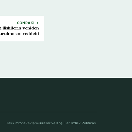
SONRAKI →
 ilişkilerin yeniden
urulmasını reddetti
Hakkımızda
Reklam
Kurallar ve Koşullar
Gizlilik Politikası