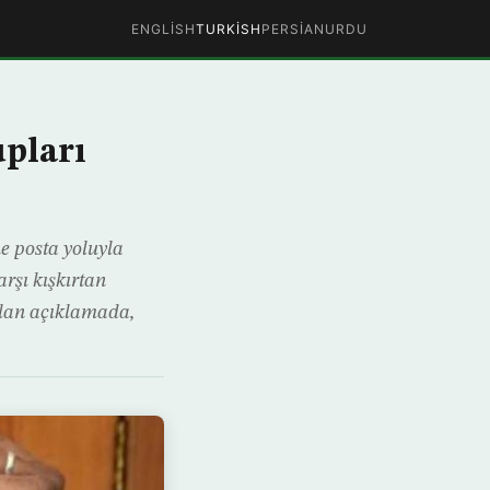
ENGLISH
TURKISH
PERSIAN
URDU
upları
ne posta yoluyla
rşı kışkırtan
pılan açıklamada,