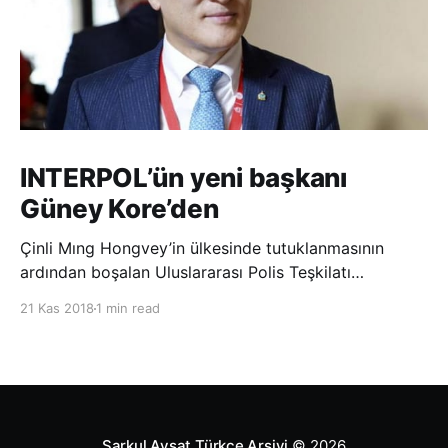
INTERPOL’ün yeni başkanı
Güney Kore’den
Çinli Mıng Hongvey’in ülkesinde tutuklanmasının
ardından boşalan Uluslararası Polis Teşkilatı
(INTERPOL) Başkanlığına Güney Koreli Kim Jong Yang
21 Kas 2018
1 min read
seçildi. INTERPOL Genel Kurulu’nun Dubai’deki
toplantısında yapılan seçimde, oyların 3’te 2’sini
kazanan Kim, teşkilatın yeni
Şarkul Avsat Türkçe Arşivi
© 2026