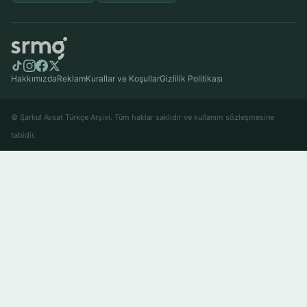
Hakkımızda
Reklam
Kurallar ve Koşullar
Gizlilik Politikası
© Şarkul Avsat Türkçe Arşivi. Tüm haklar saklıdır ve kullanım sözleşmesine
tabidir.