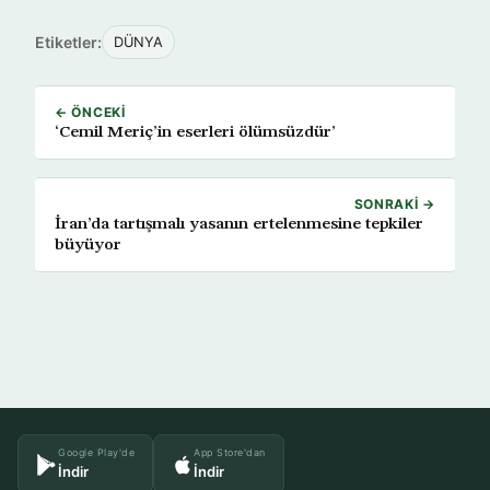
Etiketler:
DÜNYA
← ÖNCEKI
‘Cemil Meriç’in eserleri ölümsüzdür’
SONRAKI →
İran’da tartışmalı yasanın ertelenmesine tepkiler
büyüyor
Google Play'de
App Store'dan
İndir
İndir