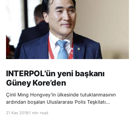
INTERPOL’ün yeni başkanı
Güney Kore’den
Çinli Mıng Hongvey’in ülkesinde tutuklanmasının
ardından boşalan Uluslararası Polis Teşkilatı
(INTERPOL) Başkanlığına Güney Koreli Kim Jong Yang
21 Kas 2018
1 min read
seçildi. INTERPOL Genel Kurulu’nun Dubai’deki
toplantısında yapılan seçimde, oyların 3’te 2’sini
kazanan Kim, teşkilatın yeni