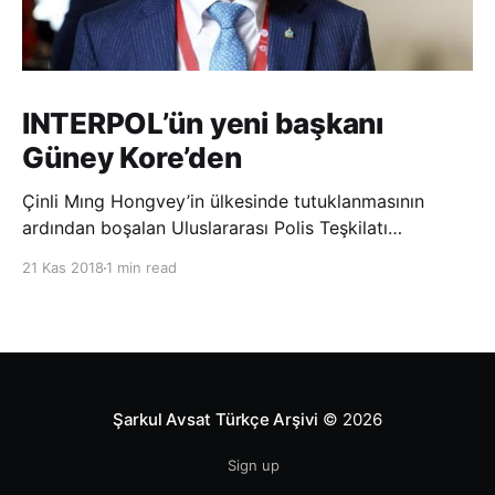
INTERPOL’ün yeni başkanı
Güney Kore’den
Çinli Mıng Hongvey’in ülkesinde tutuklanmasının
ardından boşalan Uluslararası Polis Teşkilatı
(INTERPOL) Başkanlığına Güney Koreli Kim Jong Yang
21 Kas 2018
1 min read
seçildi. INTERPOL Genel Kurulu’nun Dubai’deki
toplantısında yapılan seçimde, oyların 3’te 2’sini
kazanan Kim, teşkilatın yeni
Şarkul Avsat Türkçe Arşivi
© 2026
Sign up