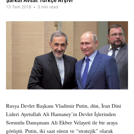
Şarkul Avsat Türkçe Arşivi
13 Tem 2018
•
3 min read
Rusya Devlet Başkanı Vladimir Putin, dün, İran Dini
Lideri Ayetullah Ali Hamaney’in Devlet İşlerinden
Sorumlu Danışmanı Ali Ekber Velayeti ile bir araya
görüştü. Putin, iki saat süren ve “stratejik” olarak