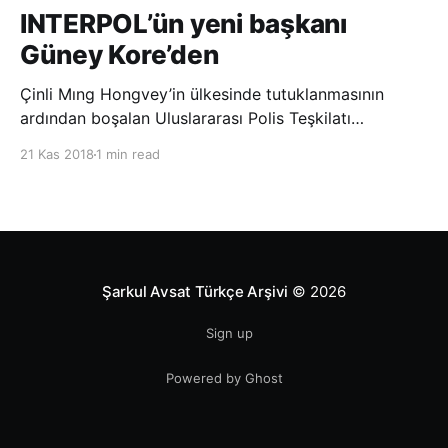
INTERPOL’ün yeni başkanı
Güney Kore’den
Çinli Mıng Hongvey’in ülkesinde tutuklanmasının
ardından boşalan Uluslararası Polis Teşkilatı
(INTERPOL) Başkanlığına Güney Koreli Kim Jong Yang
21 Kas 2018
1 min read
seçildi. INTERPOL Genel Kurulu’nun Dubai’deki
toplantısında yapılan seçimde, oyların 3’te 2’sini
kazanan Kim, teşkilatın yeni
Şarkul Avsat Türkçe Arşivi
© 2026
Sign up
Powered by Ghost