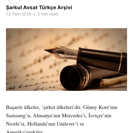
Şarkul Avsat Türkçe Arşivi
13 Tem 2018
•
3 min read
Başarılı ülkeler, ‘şirket ülkeleri’dir. Güney Kore’nin
Samsung’u, Almanya’nın Mercedes’i, İsviçre’nin
Nestle’si, Hollanda’nın Unilever’i ve
Amerika’nınkiler…