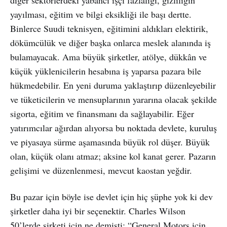
yayılması, eğitim ve bilgi eksikliği ile başı dertte.
Binlerce Suudi teknisyen, eğitimini aldıkları elektirik,
dökümcülük ve diğer başka onlarca meslek alanında iş
bulamayacak. Ama büyük şirketler, atölye, dükkân ve
küçük yüklenicilerin hesabına iş yaparsa pazara bile
hükmedebilir. En yeni duruma yaklaştırıp düzenleyebilir
ve tüketicilerin ve mensuplarının yararına olacak şekilde
sigorta, eğitim ve finansmanı da sağlayabilir. Eğer
yatırımcılar ağırdan alıyorsa bu noktada devlete, kuruluş
ve piyasaya sürme aşamasında büyük rol düşer. Büyük
olan, küçük olanı atmaz; aksine kol kanat gerer. Pazarın
gelişimi ve düzenlenmesi, mevcut kaostan yeğdir.
Bu pazar için böyle ise devlet için hiç şüphe yok ki dev
şirketler daha iyi bir seçenektir. Charles Wilson
50’lerde şirketi için ne demişti: “General Motors için