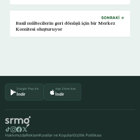
SONRAKI →
Basil mültecilerin geri dönüşü için bir Merkez
Komitesi oluşturuyor
Google Play'de
App Store'dan
İndir
İndir
Hakkımızda
Reklam
Kurallar ve Koşullar
Gizlilik Politikası