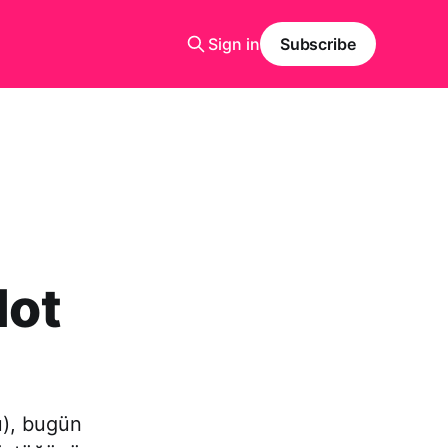
Sign in
Subscribe
lot
u), bugün