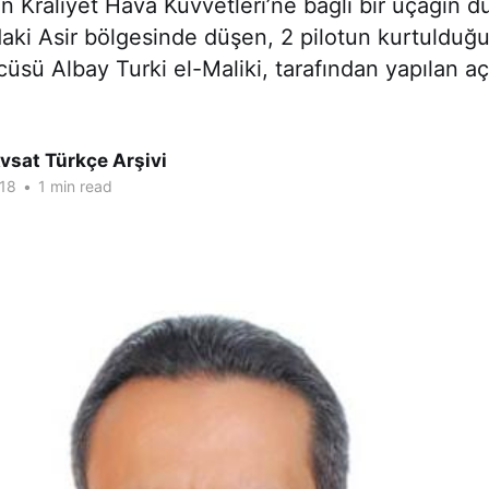
n Kraliyet Hava Kuvvetleri’ne bağlı bir uçağın 
aki Asir bölgesinde düşen, 2 pilotun kurtulduğu 
üsü Albay Turki el-Maliki, tarafından yapılan a
vsat Türkçe Arşivi
18
•
1 min read