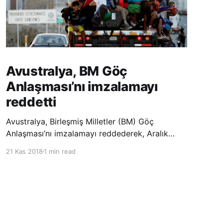
Avustralya, BM Göç
Anlaşması’nı imzalamayı
reddetti
Avustralya, Birleşmiş Milletler (BM) Göç
Anlaşması’nı imzalamayı reddederek, Aralık
ayında Fas’ta düzenlenecek olan uluslararası
21 Kas 2018
1 min read
konferansta BM üyesi ülkeler tarafından
imzalanması beklenen Küresel Göç
Sözleşmesi’ne katılmayacağını açıklayan
ülkelerin yer aldığı uzun listeye dahil oldu.