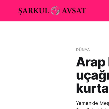
DÜNYA
Arap 
uçağı
kurta
Yemen’de Meşr