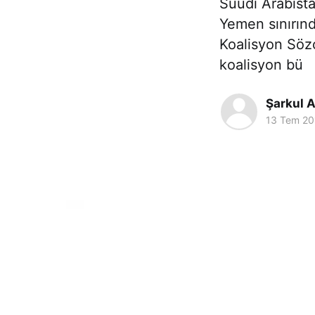
Suudi Arabista
Yemen sınırınd
Koalisyon Sözc
koalisyon bü
Şarkul A
13 Tem 20