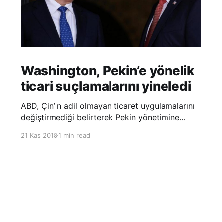
Washington, Pekin’e yönelik
ticari suçlamalarını yineledi
ABD, Çin’in adil olmayan ticaret uygulamalarını
değiştirmediği belirterek Pekin yönetimine
yönelik suçlamalarını yineledi. ABD Ticaret
21 Kas 2018
1 min read
Temsilciliği’nin Çin’in fikri mülkiyet ve teknoloji
transfer politikalarına dair hazırladığı ‘Section
301’ adlı soruşturma raporunun güncellenmiş
halinde