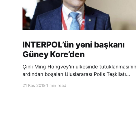
INTERPOL’ün yeni başkanı
Güney Kore’den
Çinli Mıng Hongvey’in ülkesinde tutuklanmasının
ardından boşalan Uluslararası Polis Teşkilatı
(INTERPOL) Başkanlığına Güney Koreli Kim
21 Kas 2018
1 min read
Jong Yang seçildi. INTERPOL Genel Kurulu’nun
Dubai’deki toplantısında yapılan seçimde,
oyların 3’te 2’sini kazanan Kim, teşkilatın yeni