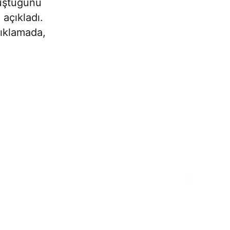
düştüğünü
açıkladı.
çıklamada,