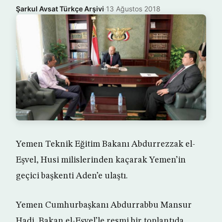
Şarkul Avsat Türkçe Arşivi
·
13 Ağustos 2018
Yemen Teknik Eğitim Bakanı Abdurrezzak el-
Eşvel, Husi milislerinden kaçarak Yemen’in
geçici başkenti Aden’e ulaştı.
Yemen Cumhurbaşkanı Abdurrabbu Mansur
Hadi, Bakan el-Eşvel’le resmi bir toplantıda