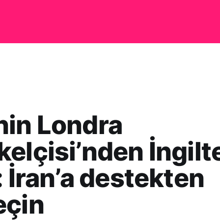
nin Londra
elçisi’nden İngilt
: İran’a destekten
eçin