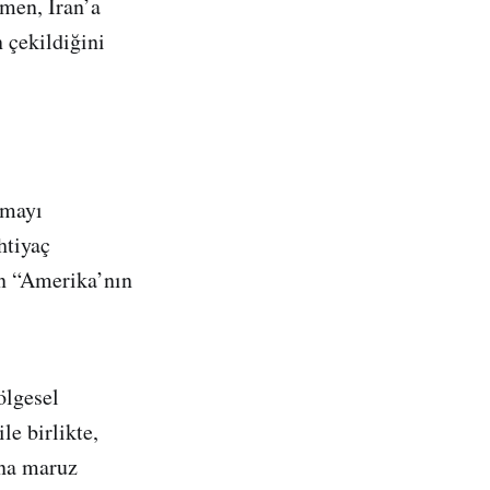
men, İran’a
 çekildiğini
şmayı
htiyaç
ın “Amerika’nın
ölgesel
le birlikte,
ına maruz