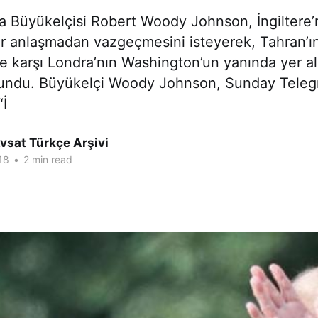
 Büyükelçisi Robert Woody Johnson, İngiltere’ni
r anlaşmadan vazgeçmesini isteyerek, Tahran’ın 
e karşı Londra’nın Washington’un yanında yer a
lundu. Büyükelçi Woody Johnson, Sunday Telegr
“İ
vsat Türkçe Arşivi
18
•
2 min read