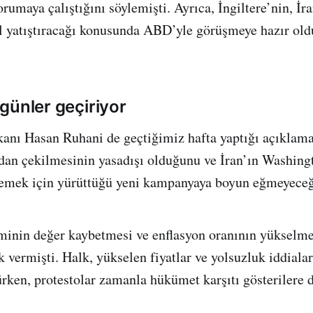
umaya çalıştığını söylemişti. Ayrıca, İngiltere’nin, İran
ıl yatıştıracağı konusunda ABD’yle görüşmeye hazır ol
ı günler geçiriyor
anı Hasan Ruhani de geçtiğimiz hafta yaptığı açıklam
an çekilmesinin yasadışı olduğunu ve İran’ın Washing
lemek için yürüttüğü yeni kampanyaya boyun eğmeyeceği
iminin değer kaybetmesi ve enflasyon oranının yükselmes
k vermişti. Halk, yükselen fiyatlar ve yolsuzluk iddiaları
rken, protestolar zamanla hükümet karşıtı gösterilere 