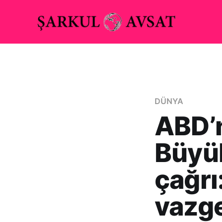
DÜNYA
ABD’
Büyük
çağrı
vazg