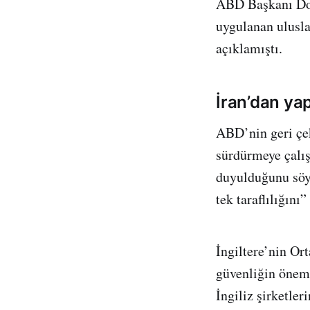
ABD Başkanı Dona
uygulanan ulusla
açıklamıştı.
İran’dan yap
ABD’nin geri çe
sürdürmeye çalış
duyulduğunu söyl
tek taraflılığını
İngiltere’nin Or
güvenliğin öneml
İngiliz şirketle