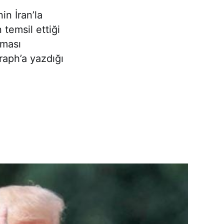
n İran’la
temsil ettiği
lması
aph’a yazdığı