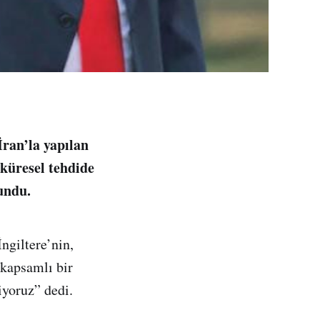
ran’la yapılan
 küresel tehdide
undu.
ngiltere’nin,
kapsamlı bir
iyoruz” dedi.