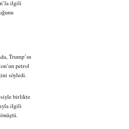
’la ilgili
duğunu
ada, Trump’ın
ton’un petrol
ni söyledi.
iyle birlikte
yla ilgili
dönüştü.