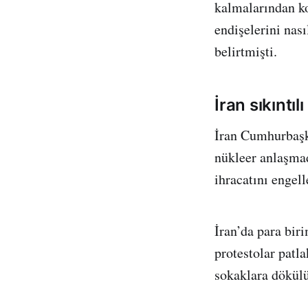
kalmalarından kor
endişelerini nas
belirtmişti.
İran sıkıntıl
İran Cumhurbaşk
nükleer anlaşmad
ihracatını engel
İran’da para bir
protestolar patla
sokaklara dökülü