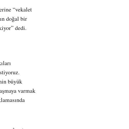
rine “vekalet
’ın doğal bir
kiyor” dedi.
ıları
stiyoruz.
nin büyük
nlaşmaya varmak
ıklamasında