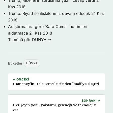
Trump, Mueller’in sorularına yazılı cevap verdi
21
Kas 2018
Trump: Riyad ile ilişkilerimiz devam edecek
21 Kas
2018
Araştırmalara göre ‘Kara Cuma’ indirimleri
aldatmaca
21 Kas 2018
Tümünü gör DÜNYA →
Etiketler:
DÜNYA
← ÖNCEKI
Hamaney’in Irak Temsilcisi’nden İbadi’ye eleştiri
SONRAKI →
Her şeyin yolu, yordamı, geleneği ve teknolojisi
var