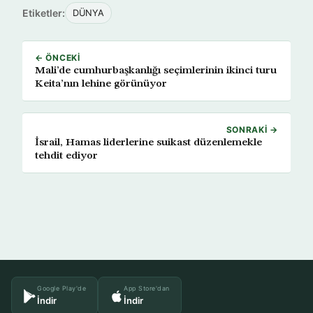
Etiketler:
DÜNYA
← ÖNCEKI
Mali’de cumhurbaşkanlığı seçimlerinin ikinci turu
Keita’nın lehine görünüyor
SONRAKI →
İsrail, Hamas liderlerine suikast düzenlemekle
tehdit ediyor
Google Play'de
App Store'dan
İndir
İndir