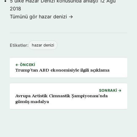
5 ülke Hazar Denizi konusunda anlaştı
12 Ağu
2018
Tümünü gör hazar denizi →
Etiketler:
hazar denizi
← ÖNCEKI
Trump’tan ABD ekonomisiyle ilgili açıklama
SONRAKI →
Avrupa Artistik Cimnastik Şampiyonası’nda
gümüş madalya