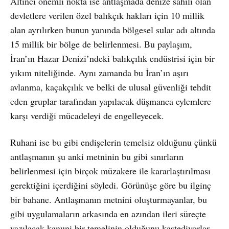
Altıncı önemli nokta ise antlaşmada denize sahili olan
devletlere verilen özel balıkçık hakları için 10 millik
alan ayrılırken bunun yanında bölgesel sular adı altında
15 millik bir bölge de belirlenmesi. Bu paylaşım,
İran’ın Hazar Denizi’ndeki balıkçılık endüstrisi için bir
yıkım niteliğinde. Aynı zamanda bu İran’ın aşırı
avlanma, kaçakçılık ve belki de ulusal güvenliği tehdit
eden gruplar tarafından yapılacak düşmanca eylemlere
karşı verdiği mücadeleyi de engelleyecek.
Ruhani ise bu gibi endişelerin temelsiz olduğunu çünkü
antlaşmanın şu anki metninin bu gibi sınırların
belirlenmesi için birçok müzakere ile kararlaştırılması
gerektiğini içerdiğini söyledi. Görünüşe göre bu ilginç
bir bahane. Antlaşmanın metnini oluşturmayanlar, bu
gibi uygulamaların arkasında en azından ileri süreçte
yazılacak kanuni bir temelinin olduğunu kastediyorlar