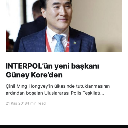
INTERPOL’ün yeni başkanı
Güney Kore’den
Çinli Mıng Hongvey’in ülkesinde tutuklanmasının
ardından boşalan Uluslararası Polis Teşkilatı
(INTERPOL) Başkanlığına Güney Koreli Kim Jong Yang
21 Kas 2018
1 min read
seçildi. INTERPOL Genel Kurulu’nun Dubai’deki
toplantısında yapılan seçimde, oyların 3’te 2’sini
kazanan Kim, teşkilatın yeni