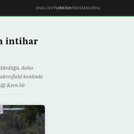
ENGLISH
TURKISH
PERSIAN
URDU
n intihar
 öldürdüğü, daha
 Bakersfield kentinde
iği Kern bö