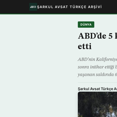
ŞARKUL AVSAT TÜRKÇE ARŞIVI
DÜNYA
ABD’de 5 k
etti
ABD’nin Kaliforniya 
sonra intihar ettiği 
yaşanan saldırıda 6
Şarkul Avsat Türkçe A