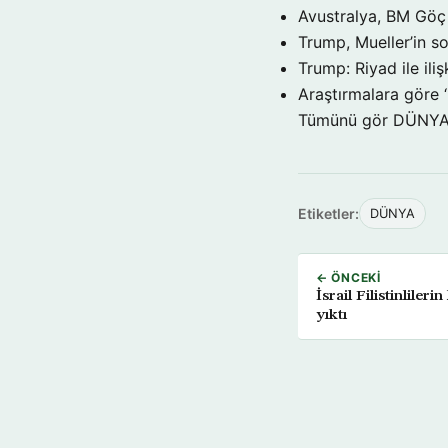
Avustralya, BM Göç 
Trump, Mueller’in so
Trump: Riyad ile il
Araştırmalara göre 
Tümünü gör DÜNY
Etiketler:
DÜNYA
← ÖNCEKI
İsrail Filistinlile
yıktı