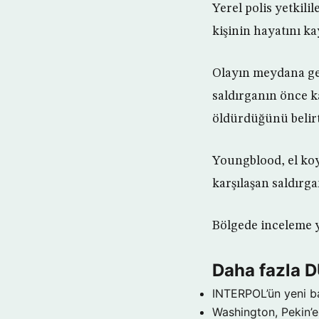
Yerel polis yetkili
kişinin hayatını kay
Olayın meydana gel
saldırganın önce k
öldürdüğünü belirt
Youngblood, el koy
karşılaşan saldırgan
Bölgede inceleme ya
Daha fazla 
INTERPOL’ün yeni b
Washington, Pekin’e 