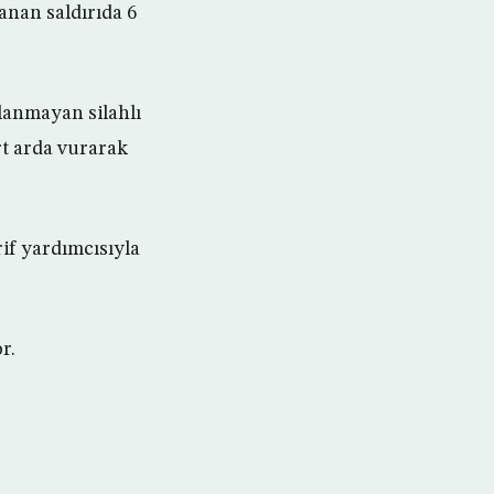
anan saldırıda 6
lanmayan silahlı
rt arda vurarak
if yardımcısıyla
r.