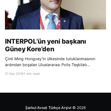
INTERPOL’ün yeni başkanı
Güney Kore’den
Çinli Mıng Hongvey’in ülkesinde tutuklanmasının
ardından boşalan Uluslararası Polis Teşkilatı
(INTERPOL) Başkanlığına Güney Koreli Kim Jong Yang
21 Kas 2018
1 min read
seçildi. INTERPOL Genel Kurulu’nun Dubai’deki
toplantısında yapılan seçimde, oyların 3’te 2’sini
kazanan Kim, teşkilatın yeni
Şarkul Avsat Türkçe Arşivi
© 2026