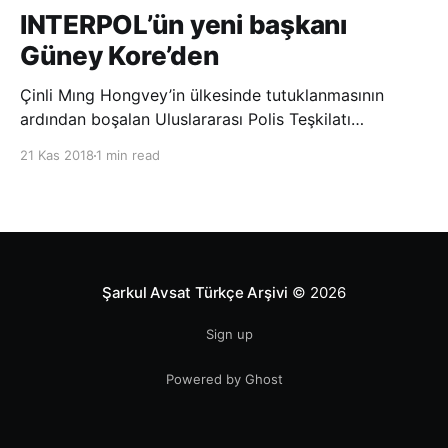
INTERPOL’ün yeni başkanı
Güney Kore’den
Çinli Mıng Hongvey’in ülkesinde tutuklanmasının
ardından boşalan Uluslararası Polis Teşkilatı
(INTERPOL) Başkanlığına Güney Koreli Kim Jong Yang
21 Kas 2018
1 min read
seçildi. INTERPOL Genel Kurulu’nun Dubai’deki
toplantısında yapılan seçimde, oyların 3’te 2’sini
kazanan Kim, teşkilatın yeni
Şarkul Avsat Türkçe Arşivi
© 2026
Sign up
Powered by Ghost