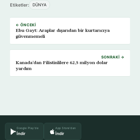
Etiketler:
DÜNYA
← ÖNCEKI
Ebu Gayt: Araplar dışarıdan bir kurtarıcıya
güvenmemeli
SONRAKI →
Kanada’dan Filistinlilere 62,5 milyon dolar
yardım
Google Play'de
App Store'dan
İndir
İndir