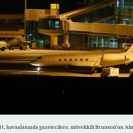
t, havaalanında gazetecilere, müvekkili Brunson’un Alma