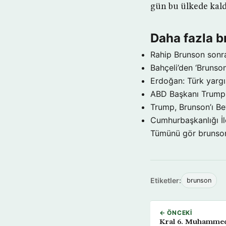
gün bu ülkede kald
Daha fazla 
Rahip Brunson sonras
Bahçeli’den ‘Brunson
Erdoğan: Türk yargıs
ABD Başkanı Trump: 
Trump, Brunson’ı B
Cumhurbaşkanlığı İle
Tümünü gör brunso
Etiketler:
brunson
← ÖNCEKI
Kral 6. Muhammed: 