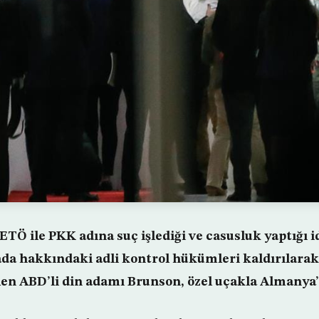
ETÖ ile PKK adına suç işlediği ve casusluk yaptığı i
da hakkındaki adli kontrol hükümleri kaldırılarak 3
len ABD’li din adamı Brunson, özel uçakla Almanya’y