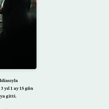
ddiasıyla
 yıl 1 ay 15 gün
a gitti.