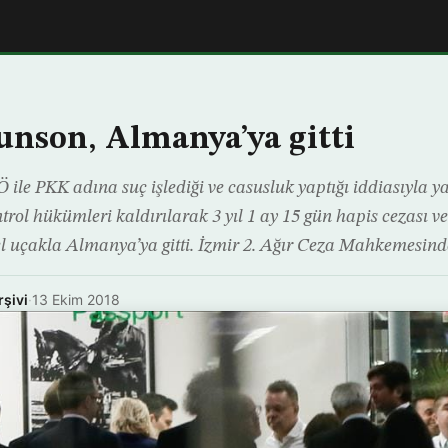
unson, Almanya’ya gitti
 ile PKK adına suç işlediği ve casusluk yaptığı iddiasıyla 
rol hükümleri kaldırılarak 3 yıl 1 ay 15 gün hapis cezası ve
l uçakla Almanya’ya gitti. İzmir 2. Ağır Ceza Mahkemesind
rşivi
·
13 Ekim 2018