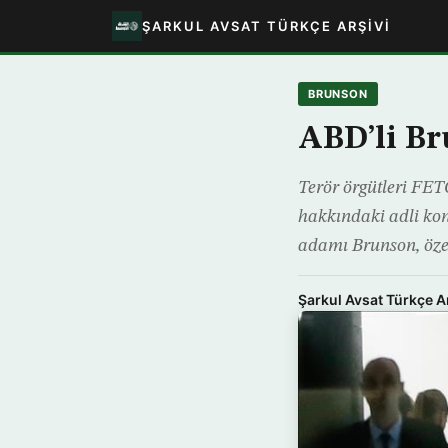
ŞARKUL AVSAT TÜRKÇE ARŞIVI
BRUNSON
ABD’li Br
Terör örgütleri FETÖ
hakkındaki adli kont
adamı Brunson, öze
Şarkul Avsat Türkçe A