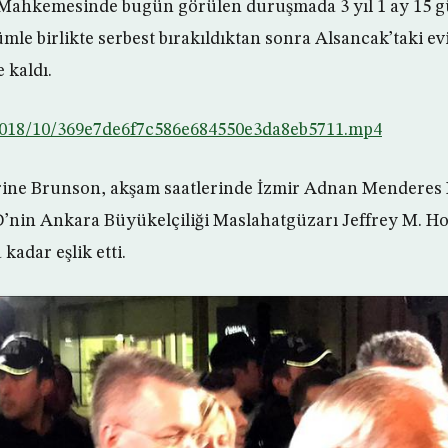
a Mahkemesinde bugün görülen duruşmada 3 yıl 1 ay 15 g
ümle birlikte serbest bırakıldıktan sonra Alsancak’taki e
 kaldı.
2018/10/369e7de6f7c586e684550e3da8eb5711.mp4
rine Brunson, akşam saatlerinde İzmir Adnan Menderes
D’nin Ankara Büyükelçiliği Maslahatgüzarı Jeffrey M. H
kadar eşlik etti.