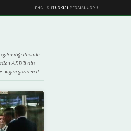
ENGLISH
TURKISH
PERSIAN
URDU
yargılandığı davada
rilen ABD’li din
e bugün görülen d