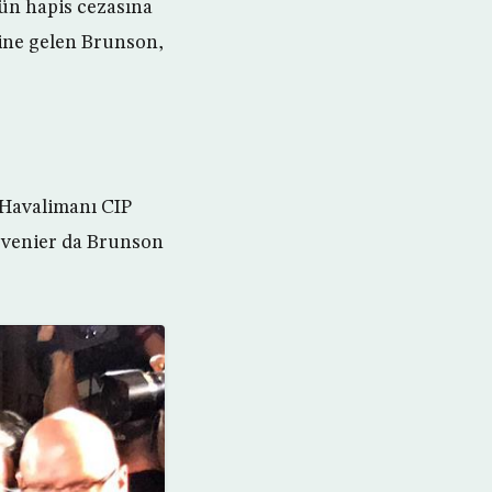
ün hapis cezasına
vine gelen Brunson,
 Havalimanı CIP
ovenier da Brunson