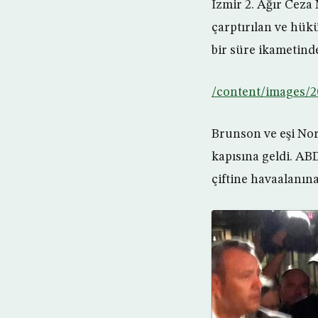
İzmir 2. Ağır Cez
çarptırılan ve hük
bir süre ikametinde
/content/images/
Brunson ve eşi No
kapısına geldi. AB
çiftine havaalanına 